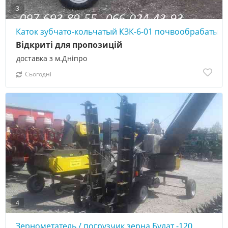
3
Каток зубчато-кольчатый КЗК-6-01 почвообрабаты
Відкриті для пропозицій
доставка з м.Дніпро
Сьогодні
4
Зернометатель / погрузчик зерна Булат -120