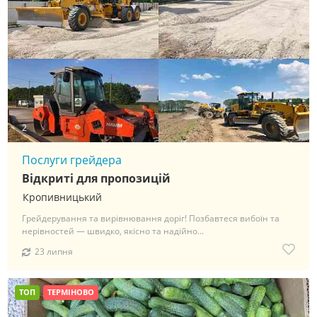
2
Послуги грейдера
Відкриті для пропозицій
Кропивницький
Грейдерування та вирівнювання доріг! Позбавтеся вибоїн та
нерівностей — швидко, якісно та надійно...
23 липня
ТОП
ТЕРМІНОВО