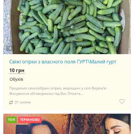
4
Свіжі огірки з власного поля ГУРТ\Малий гурт
10 грн
Обухів
Продаємо свіжозібрані огірки, вирощені у селі Верем’я:
Фасування обговорюємо під Вас Оплата...
31 липня
ТОП
ТЕРМІНОВО