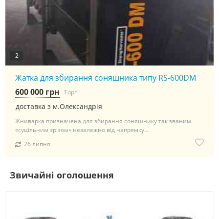
2
Жатка для збирання соняшника типу RS-600DM
600 000 грн
Торг
доставка з м.Олександрія
Жниварка призначена для збирання соняшнику так званим
«суцільним зрізом» незалежно від напрямку...
26 липня
Звичайні оголошення