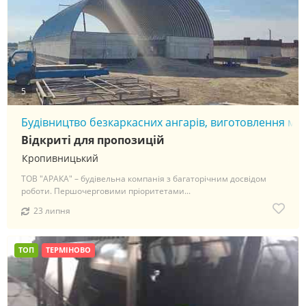
5
Будівництво безкаркасних ангарів, виготовлення мет
Відкриті для пропозицій
Кропивницький
ТОВ "АРАКА" – будівельна компанія з багаторічним досвідом
роботи. Першочерговими пріоритетами...
23 липня
ТОП
ТЕРМІНОВО