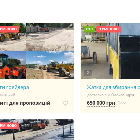
ЕРМІНОВО
ТОП
ТЕРМІНОВО
2
личный прием в Киеве, отворот в Киеве, гадание, остуд
ги грейдера
Жатка для збирання 
ницький
доставка з м.Олександрія
иті для пропозицій
650 000 грн
Торг
ЕРМІНОВО