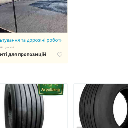
ьтування та дорожні роботи
ницький
иті для пропозицій