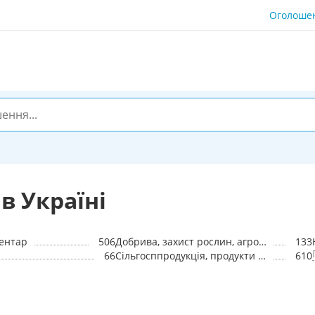
Оголоше
в Україні
вентар
506
Добрива, захист рослин, агрохімія
133
66
Сільгосппродукція, продукти переробки, сировина
610