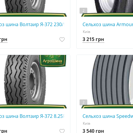
2
оз шина Волтаир Я-372 230/90R15
Сельхоз шина Armour 
Київ
 грн
3 215 грн
2
оз шина Волтаир Я-372 8.25R15
Сельхоз шина Speedwa
Київ
 грн
3 540 грн