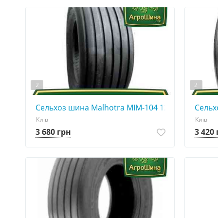
2
2
Сельхоз шина Malhotra MIM-104 12.50R15
Сельхо
Київ
Київ
3 680 грн
3 420