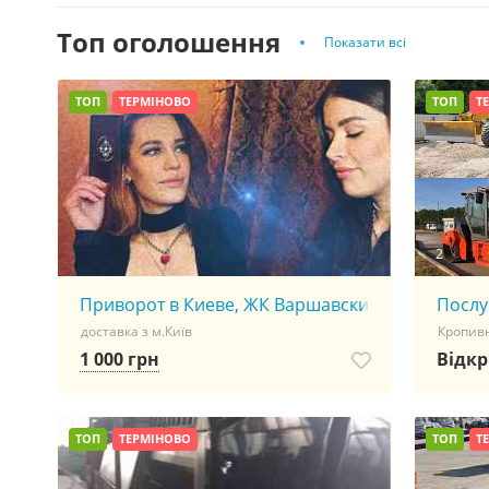
Toп оголошення
Показати всі
ТОП
ТЕРМІНОВО
ТОП
Т
2
Приворот в Киеве, ЖК Варшавский микрорайон, 
Послу
доставка з м.Київ
Кропив
1 000 грн
Відкр
ТОП
ТЕРМІНОВО
ТОП
Т