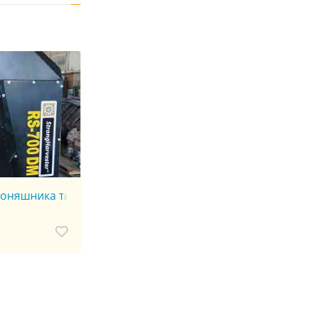
а
соняшника типу RS-700DM