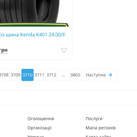
оз шина Kenda K401 24.00/8R14.5
 грн
3708
3709
3710
3711
3712
...
3865
Наступна
Оголошення
Послуги
Організації
Мапа регіонів
Новини
Карта сайту