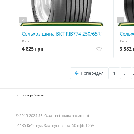
2
2
Сельхоз шина BKT RIB774 250/65R14.5
Сельх
Київ
Київ
4 825 грн
3 382
Попередня
1
...
Головні рубрики
© 2015-2025 SELO.ua - всі права захищені
01135 Київ, вул. Златоустівська, 50 офіс 105А