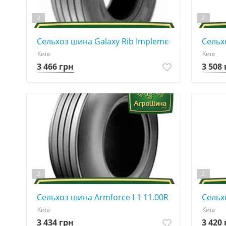
2
2
Сельхоз шина Galaxy Rib Implement I-1 11.00R15
Сельх
Київ
Київ
3 466 грн
3 508
2
2
Сельхоз шина Armforce I-1 11.00R15
Сельх
Київ
Київ
3 434 грн
3 420