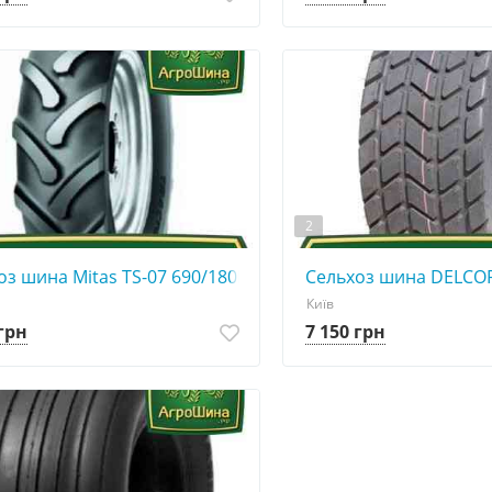
2
оз шина Mitas TS-07 690/180R15
Сельхоз шина DELCOR
Київ
 грн
7 150 грн