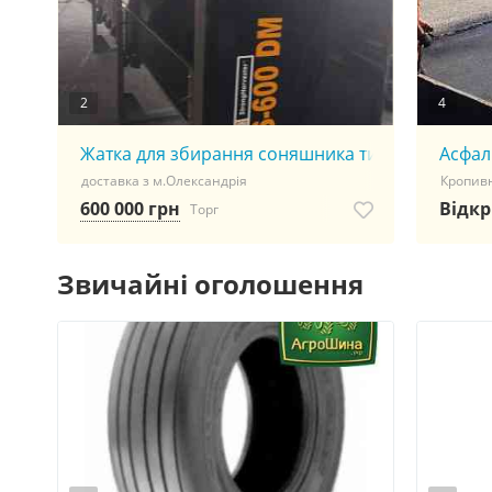
2
4
Жатка для збирання соняшника типу RS-600DM
Асфал
доставка з м.Олександрія
Кропив
600 000 грн
Відкр
Торг
Звичайні оголошення