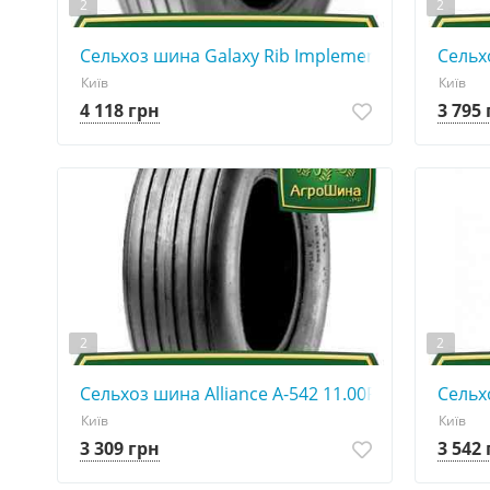
2
2
Сельхоз шина Galaxy Rib Implement I-1 9.50R15
Сельх
Київ
Київ
4 118 грн
3 795
2
2
Сельхоз шина Alliance A-542 11.00R15
Сельхо
Київ
Київ
3 309 грн
3 542