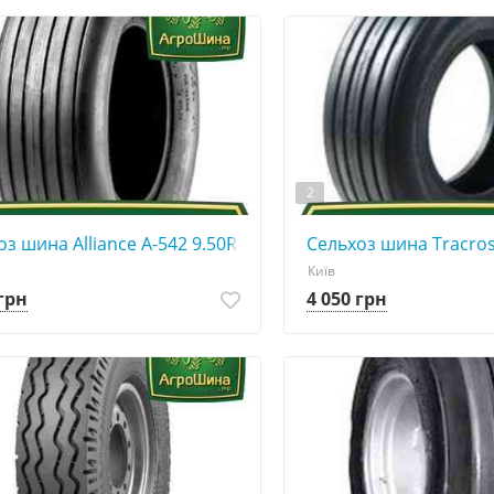
2
з шина Alliance A-542 9.50R15
Сельхоз шина Tracros
Київ
 грн
4 050 грн