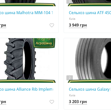
2
оз шина Malhotra MIM-104 11.00R15
Сельхоз шина ATF 450
Київ
 грн
3 949 грн
2
з шина Alliance Rib Implement I-1 11.00R15
Сельхоз шина Galaxy 
Київ
 грн
3 203 грн