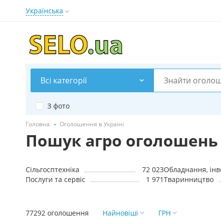
Українська
Всі категорії
З фото
Головна
Оголошення в Україні
Пошук агро оголошень 
Сільгосптехніка
72 023
Обладнання, ін
Послуги та сервіс
1 971
Тваринництво
77292 оголошення
Найновіші
ГРН