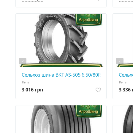
2
2
Сельхоз шина BKT AS-505 6.50/80R15
Сельх
Київ
Київ
3 016 грн
3 336