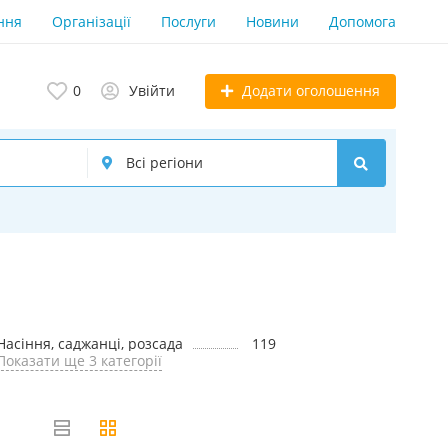
ння
Організації
Послуги
Новини
Допомога
Додати оголошення
0
Увійти
Насіння, саджанці, розсада
119
Показати ще 3 категорії