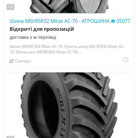
12
Шина 680/85R32 Mitas AC-70 - АГРОШИНА ☎️ 0507773
Відкриті для пропозицій
доставка з м.Чернівці
Шина 680/85 R32 Mitas AC-70. Купить шину 680 85R32 Mitas AC-
70. Обзор шин 680/85R32 Mitas AC-70:...
Сьогодні