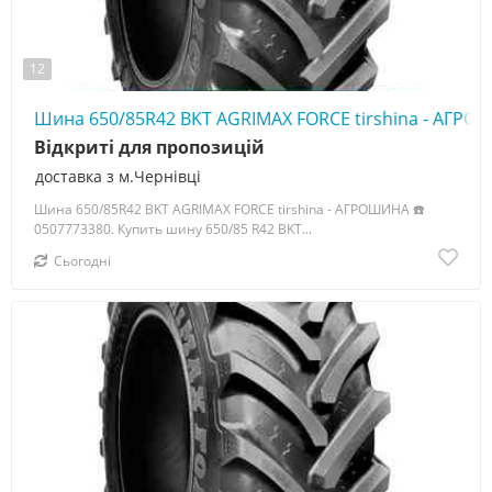
12
Шина 650/85R42 BKT AGRIMAX FORCE tirshina - АГРО
Відкриті для пропозицій
доставка з м.Чернівці
Шина 650/85R42 BKT AGRIMAX FORCE tirshina - АГРОШИНА ☎️
0507773380. Купить шину 650/85 R42 BKT...
Сьогодні