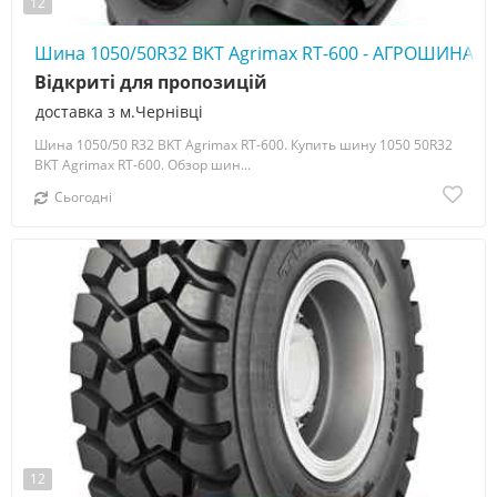
12
Шина 1050/50R32 BKT Agrimax RT-600 - АГРОШИНА ☎️
Відкриті для пропозицій
доставка з м.Чернівці
Шина 1050/50 R32 BKT Agrimax RT-600. Купить шину 1050 50R32
BKT Agrimax RT-600. Обзор шин...
Сьогодні
12