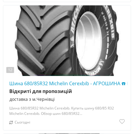
12
Шина 680/85R32 Michelin Cerexbib - АГРОШИНА ☎️ 05
Відкриті для пропозицій
доставка з м.Чернівці
Шина 680/85R32 Michelin Cerexbib. Купить шину 680/85 R32
Michelin Cerexbib. Обзор шин 680/85R32...
Сьогодні