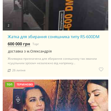
2
Жатка для збирання соняшника типу RS-600DM
600 000 грн
Торг
доставка з м.Олександрія
Жниварка призначена для збирання соняшнику так званим
«суцільним зрізом» незалежно від напрямку...
26 липня
ТОП
ТЕРМІНОВО