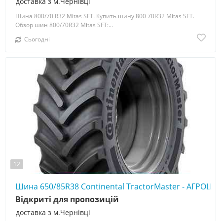
доставка з м.Чернівці
Шина 800/70 R32 Mitas SFT. Купить шину 800 70R32 Mitas SFT.
Обзор шин 800/70R32 Mitas SFT:...
Сьогодні
12
Шина 650/85R38 Continental TractorMaster - АГРОШИ
Відкриті для пропозицій
доставка з м.Чернівці