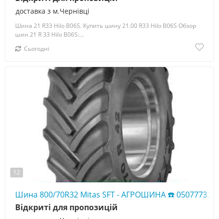
доставка з м.Чернівці
Шина 21 R33 Hilo B06S. Купить шину 21.00 R33 Hilo B06S Обзор
шин 21 R 33 Hilo B06S:...
Сьогодні
12
Шина 800/70R32 Mitas SFT - АГРОШИНА ☎️ 050777338
Відкриті для пропозицій