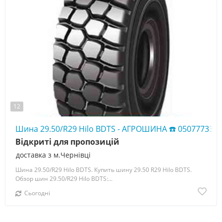
12
Шина 29.50/R29 Hilo BDTS - АГРОШИНА ☎️ 050777338
Відкриті для пропозицій
доставка з м.Чернівці
Шина 29.50/R29 Hilo BDTS. Купить шину 29.50 R29 Hilo BDTS.
Обзор шин 29.50/R29 Hilo BDTS:...
Сьогодні