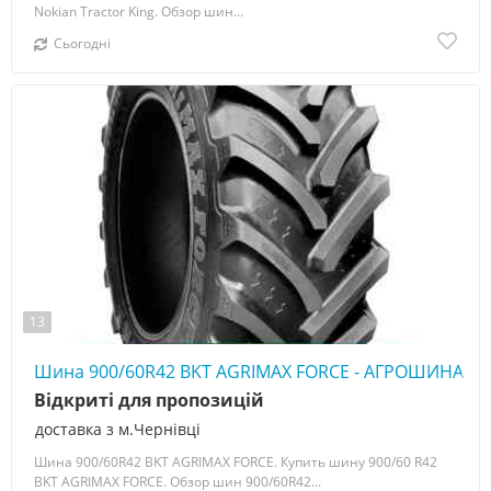
Nokian Tractor King. Обзор шин...
Сьогодні
13
Шина 900/60R42 BKT AGRIMAX FORCE - АГРОШИНА ☎️ 
Відкриті для пропозицій
доставка з м.Чернівці
Шина 900/60R42 BKT AGRIMAX FORCE. Купить шину 900/60 R42
BKT AGRIMAX FORCE. Обзор шин 900/60R42...