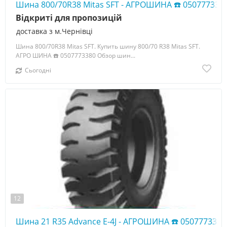
Шина 800/70R38 Mitas SFT - АГРОШИНА ☎️ 050777338
Відкриті для пропозицій
доставка з м.Чернівці
Шина 800/70R38 Mitas SFT. Купить шину 800/70 R38 Mitas SFT.
АГРО ШИНА ☎️ 0507773380 Обзор шин...
Сьогодні
12
Шина 21 R35 Advance E-4J - АГРОШИНА ☎️ 0507773380