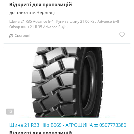
Відкриті для пропозицій
доставка з м.Чернівці
Шина 21 R35 Advance E-4J. Купить шину 21.00 R35 Advance E-4J
Обзор шин 21 R 35 Advance E-4J:...
Сьогодні
12
Шина 21 R33 Hilo B06S - АГРОШИНА ☎️ 0507773380
Відкриті для пропозицій