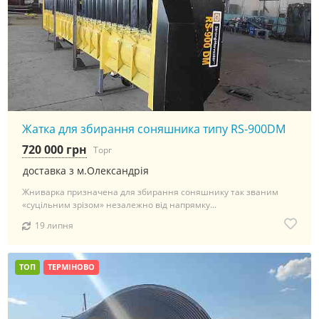
Жатка для збирання соняшника типу RS-900DM
720 000 грн
Торг
доставка з м.Олександрія
Жниварка призначена для збирання соняшнику так званим
«суцільним зрізом» незалежно від напрямку...
19 липня
ТОП
ТЕРМІНОВО