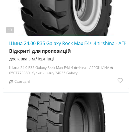
13
Шина 24.00 R35 Galaxy Rock Max E4/L4 tirshina - АГ
Відкриті для пропозицій
доставка з м.Чернівці
Шина 24.0 R35 Galaxy Rock Max E4/L4 tirshina - АГРОШИНА ☎️
0507773380. Купить шину 24R35 Galaxy...
Сьогодні