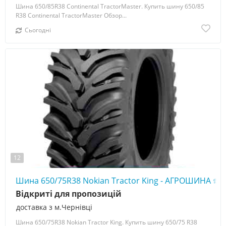
Шина 650/85R38 Continental TractorMaster. Купить шину 650/85
R38 Continental TractorMaster Обзор...
Сьогодні
12
Шина 650/75R38 Nokian Tractor King - АГРОШИНА ☎️ 
Відкриті для пропозицій
доставка з м.Чернівці
Шина 650/75R38 Nokian Tractor King. Купить шину 650/75 R38