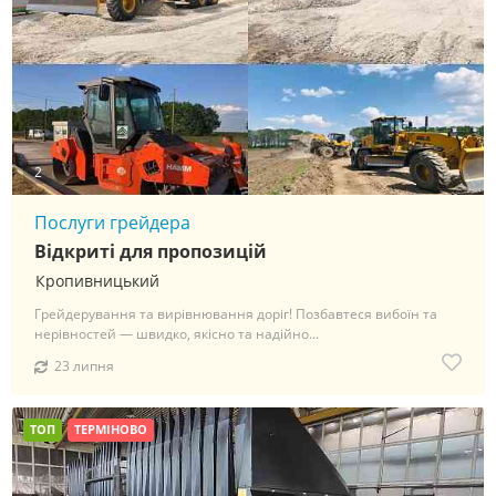
2
Послуги грейдера
Відкриті для пропозицій
Кропивницький
Грейдерування та вирівнювання доріг! Позбавтеся вибоїн та
нерівностей — швидко, якісно та надійно...
23 липня
ТОП
ТЕРМІНОВО