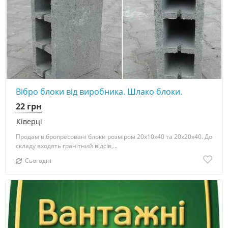
Вібро блоки від виробника. Шлако блоки.
22 грн
Ківерці
Продам вібропресовані блоки розміром 20х10х40 та 20х20х40. До
складу входять гранітний відсів,...
Сьогодні