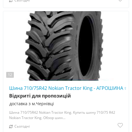
Сьогодні
12
Шина 710/75R42 Nokian Tractor King - АГРОШИНА ☎️ 
Відкриті для пропозицій
доставка з м.Чернівці
Шина 710/75R42 Nokian Tractor King. Купить шину 710/75 R42
Nokian Tractor King. Обзор шин...
Сьогодні