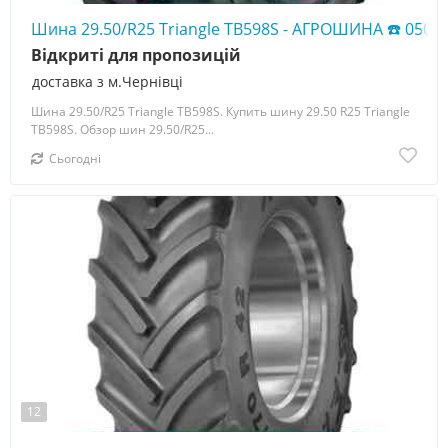
Шина 29.50/R25 Triangle TB598S - АГРОШИНА ☎️ 0507
Відкриті для пропозицій
доставка з м.Чернівці
Шина 29.50/R25 Triangle TB598S. Купить шину 29.50 R25 Triangle
TB598S. Обзор шин 29.50/R25...
Сьогодні
12