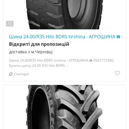
12
Шина 24.00/R35 Hilo BDRS tirshina - АГРОШИНА ☎️ 05
Відкриті для пропозицій
доставка з м.Чернівці
Шина 24.00/R35 Hilo BDRS tirshina - АГРОШИНА ☎️ 0507773380.
Купить шину 24.00 R35 Hilo BDRS....
Сьогодні