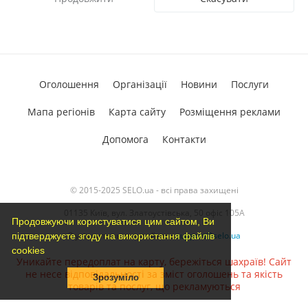
Оголошення
Організації
Новини
Послуги
Мапа регіонів
Карта сайту
Розміщення реклами
Допомога
Контакти
© 2015-2025 SELO.ua - всі права захищені
01135 Київ, вул. Златоустівська, 50 офіс 105А
Продовжуючи користуватися цим сайтом, Ви
З усіх питань звертайтесь
support@selo.ua
підтверджуєте згоду на використання файлів
cookies
Уникайте передоплат на карту, бережіться шахраїв! Сайт
не несе відповідальності за зміст оголошень та якість
Зрозуміло
товарів та послуг, що рекламуються