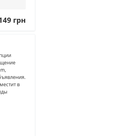
149 грн
опции
ещение
am,
объявления.
местит в
иды