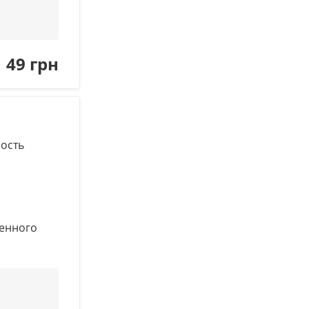
49 грн
мость
венного