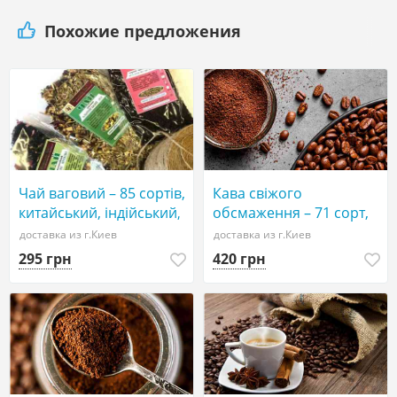
Похожие предложения
Чай ваговий – 85 сортів,
Кава свіжого
китайський, індійський,
обсмаження – 71 сорт,
натуральна кава – 71
розчина кава – 6 сортів,
доставка из г.Киев
доставка из г.Киев
сорт з 30 країн, горіхи
85 сортів чаю
295 грн
420 грн