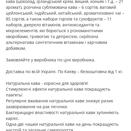
кава (шоколад, ірландський крем, вишня, коньяк і т.д. – 21
аромат), розчина сублімована кава – 6 сортів, ваговий
цейлонський, індійський, китайський, ароматизовані чаї –
85 сортів, а також набори горіхів та сухофруктів – 11
наборів, джерело вітамінів, антиоксидантів та
мікроелементів, які борються з різноманітними
хворобами, тривогою та депресією, серйозна
альтернатива синтетичним вітамінам і харчовим
добавкам.
Замовляйте у виробника по ціні виробника.
Доставка по всій Україні. По Києву – безкоштовна від 1 кг.
Натуральна кава - корисна для здоров'я!
Стимулюючі ефекти натуральної кави покращують
пам'ять!
Регулярне вживання натуральної кави знижує ризик
захворювання на рак печінки.
Бактерицидні властивості натуральної кави зупиняють
карієс.
Одна-дві чашки натуральної кави на день покращують
настрій та загальне самопочуття.