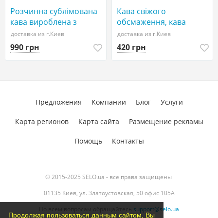
Розчинна сублімована
Кава свіжого
кава вироблена з
обсмаження, кава
високоякісних сортів від
ароматизована – більше
доставка из г.Киев
доставка из г.Киев
ТМ Romantic – 10 сортів
70 сортів з 30 країн
990 грн
420 грн
Предложения
Компании
Блог
Услуги
Карта регионов
Карта сайта
Размещение рекламы
Помощь
Контакты
© 2015-2025 SELO.ua - все права защищены
01135 Киев, ул. Златоустовская, 50 офис 105А
По всем вопросам обращайтесь
support@selo.ua
Продолжая пользоваться данным сайтом, Вы