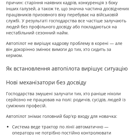
причин: старіння наявних кадрів, конкуренція з боку
інших галузей, а також те, що значна частина досвідчених
працівників призовного віку перебуває на військовій
службі. У результаті господарства все частіше залучають
людей без профільного досвіду або покладаються на
нестабільний сезонний найм.
Автопілот не вирішує кадрову проблему в корені — але
він докорінно змінює вимоги до тих, хто сидить за
кермом.
Як встановлення автопілота вирішує ситуацію
Нові механізатори без досвіду
Господарства змушені залучати тих, хто раніше ніколи
серйозно не працював на полі: родичів, сусідів, людей із
суміжних професій.
Автопілот знімає головний бар'єр входу для новачка:
Система веде трактор по лінії автоматично —
оператору не потрібно постійно контролювати