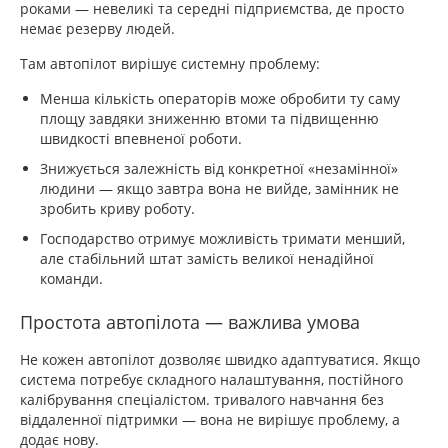
роками — невеликі та середні підприємства, де просто
немає резерву людей.
Там автопілот вирішує системну проблему:
Менша кількість операторів може обробити ту саму
площу завдяки зниженню втоми та підвищенню
швидкості впевненої роботи.
Знижується залежність від конкретної «незамінної»
людини — якщо завтра вона не вийде, замінник не
зробить криву роботу.
Господарство отримує можливість тримати менший,
але стабільний штат замість великої ненадійної
команди.
Простота автопілота — важлива умова
Не кожен автопілот дозволяє швидко адаптуватися. Якщо
система потребує складного налаштування, постійного
калібрування спеціалістом. тривалого навчання без
віддаленної підтримки — вона не вирішує проблему, а
додає нову.