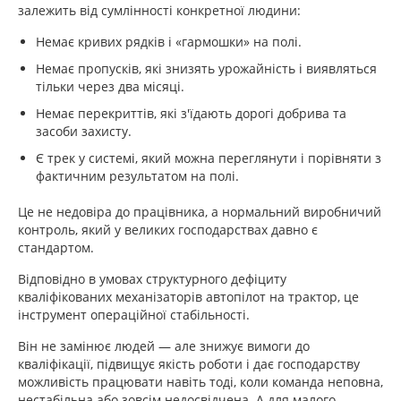
залежить від сумлінності конкретної людини:
Немає кривих рядків і «гармошки» на полі.
Немає пропусків, які знизять урожайність і виявляться
тільки через два місяці.
Немає перекриттів, які з'їдають дорогі добрива та
засоби захисту.
Є трек у системі, який можна переглянути і порівняти з
фактичним результатом на полі.
Це не недовіра до працівника, а нормальний виробничий
контроль, який у великих господарствах давно є
стандартом.
Відповідно в умовах структурного дефіциту
кваліфікованих механізаторів автопілот на трактор, це
інструмент операційної стабільності.
Він не замінює людей — але знижує вимоги до
кваліфікації, підвищує якість роботи і дає господарству
можливість працювати навіть тоді, коли команда неповна,
нестабільна або зовсім недосвідчена. А для малого