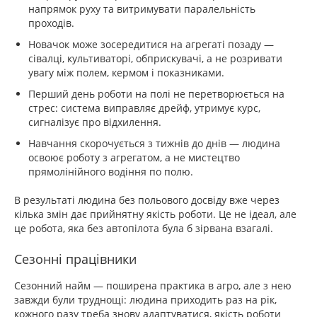
напрямок руху та витримувати паралельність
проходів.
Новачок може зосередитися на агрегаті позаду —
сівалці, культиваторі, обприскувачі, а не розривати
увагу між полем, кермом і показниками.
Перший день роботи на полі не перетворюється на
стрес: система виправляє дрейф, утримує курс,
сигналізує про відхилення.
Навчання скорочується з тижнів до днів — людина
освоює роботу з агрегатом, а не мистецтво
прямолінійного водіння по полю.
В результаті людина без польового досвіду вже через
кілька змін дає прийнятну якість роботи. Це не ідеал, але
це робота, яка без автопілота була б зірвана взагалі.
Сезонні працівники
Сезонний найм — поширена практика в агро, але з нею
завжди були труднощі: людина приходить раз на рік,
кожного разу треба знову адаптуватися, якість роботи