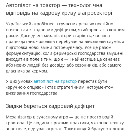
Автопілот на трактор — технологічна
відповідь на кадрову кризу в агросекторі
Український агробізнес в сучасних реаліях постійно
стикається з кадровим дефіцитом, який зростає з кожним
роком. Досвідчені механізатори старіють, частина
працездатних чоловіків перебуває на військовій службі, а
підготовка нової зміни потребує часу. Усе це разом
формує ситуацію, коли фермерські господарства змушені
виходити в поле з тим, що є — і найчастіше це означає
або нових людей без досвіду, або сезонників, або самого
власника за кермом.
У цих умовах
автопілот на трактор
перестає бути
«зручною опцією» і стає стратегічним інструментом
виживання господарства.
Звідки береться кадровий дефіцит
Механізатор в сучасному агро — це не просто водій
трактора. Це людина з роками практики, яка знає техніку,
знає поле, відчуває агрегат. Таких людей бракує з кількох