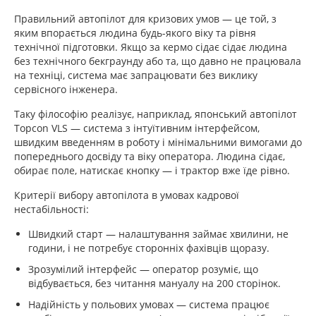
Правильний автопілот для кризових умов — це той, з
яким впорається людина будь-якого віку та рівня
технічної підготовки. Якщо за кермо сідає сідає людина
без технічного бекграунду або та, що давно не працювала
на техніці, система має запрацювати без виклику
сервісного інженера.
Таку філософію реалізує, наприклад, японський автопілот
Topcon VLS — система з інтуїтивним інтерфейсом,
швидким введенням в роботу і мінімальними вимогами до
попереднього досвіду та віку оператора. Людина сідає,
обирає поле, натискає кнопку — і трактор вже їде рівно.
Критерії вибору автопілота в умовах кадрової
нестабільності:
Швидкий старт — налаштування займає хвилини, не
години, і не потребує сторонніх фахівців щоразу.
Зрозумілий інтерфейс — оператор розуміє, що
відбувається, без читання мануалу на 200 сторінок.
Надійність у польових умовах — система працює