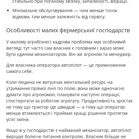
стабільно при поганому зв'язку, запиленості, вібрації.
Мінімальне обслуговування — чим менше точок
відмови, тим менше залежність від сервісу.
Особливості малих фермерськиї господарств
У малому агробізнесі кадрова проблема має особливий
вигляд: тут часто сам власник є головним і зараз може
бути єдиним механізатором. Він же агроном та менеджер.
Для власника-оператора автопілот — це примноження
самого себе.
Коли людина не витрачає ментальний ресурс на
утримання прямої лінії по полю, вона може одночасно
думати про агрономію, планувати наступні операції,
спостерігати за роботою агрегату. Продуктивність зростає
не тому що трактор їде швидше — а тому що оператор
менше втомлюється і приймає кращі рішення протягом
усієї зміни.
Якщо ж у господарстві є найманий механізатор, автопілот
вирішує болюче питання контролю. Власник більше не