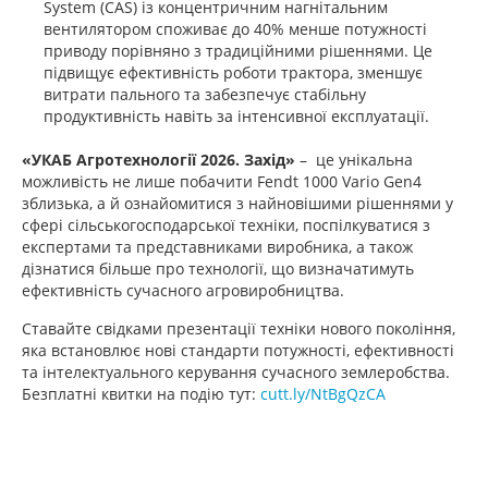
System (CAS) із концентричним нагнітальним
вентилятором споживає до 40% менше потужності
приводу порівняно з традиційними рішеннями. Це
підвищує ефективність роботи трактора, зменшує
витрати пального та забезпечує стабільну
продуктивність навіть за інтенсивної експлуатації.
«УКАБ Агротехнології 2026. Захід»
– це унікальна
можливість не лише побачити Fendt 1000 Vario Gen4
зблизька, а й ознайомитися з найновішими рішеннями у
сфері сільськогосподарської техніки, поспілкуватися з
експертами та представниками виробника, а також
дізнатися більше про технології, що визначатимуть
ефективність сучасного агровиробництва.
Ставайте свідками презентації техніки нового покоління,
яка встановлює нові стандарти потужності, ефективності
та інтелектуального керування сучасного землеробства.
Безплатні квитки на подію тут:
cutt.ly/NtBgQzCA