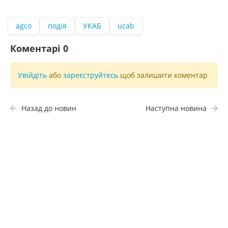
agco
подія
УКАБ
ucab
Коментарі
0
Увійдіть
або
зареєструйтесь
щоб залишити коментар
Назад до новин
Наступна новина