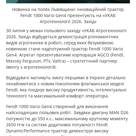
Новинка на полях Львівщини: інноваційний трактор
Fendt 1000 Vario Gen4 презентують на «УКАБ
Агротехнології 2026. Захід»
30 липня у межах польового заходу «УКАБ Агротехнології
2026. Захід» відбудеться демонстрація різноманітних
видів агротехніки в роботі, серед яких безумовною
новинкою стане надпотужний трактор Fendt 1000 Vario
Gen4. Агрегат презентуватиме корпорація AGCO (Fendt,
Massey Ferguson, PTx, Valtra) – стратегічний партнер
івенту з агротехнологій.
Відвідувачі матимуть змогу першими в Україні детально
ознайомитися з новим поколінням флагманської моделі
Fendt, яка поєднує високу продуктивність, інтелектуальні
технології та максимальний комфорт оператора.
Fendt 1000 Vario Gen4 створений для виконання
найскладніших польових робіт. Завдяки двигуну MAN D26
потужністю до 550 к.с., максимальному крутному моменту
2650 Н·м та системі додаткової потужності Fendt
DynamicPerformance трактор демонструє високу