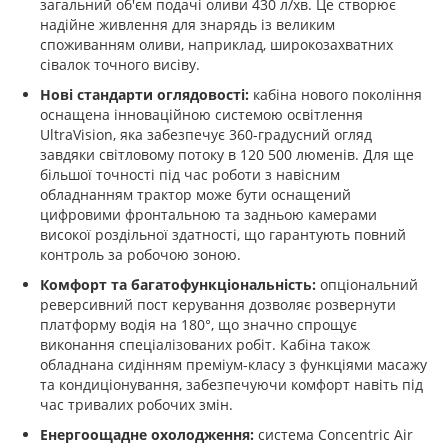
загальний об'єм подачі оливи 430 л/хв. Це створює
надійне живлення для знарядь із великим
споживанням оливи, наприклад, широкозахватних
сівалок точного висіву.
Нові стандарти оглядовості:
кабіна нового покоління
оснащена інноваційною системою освітлення
UltraVision, яка забезпечує 360-градусний огляд
завдяки світловому потоку в 120 500 люменів. Для ще
більшої точності під час роботи з навісним
обладнанням трактор може бути оснащений
цифровими фронтальною та задньою камерами
високої роздільної здатності, що гарантують повний
контроль за робочою зоною.
Комфорт та багатофункціональність:
опціональний
реверсивний пост керування дозволяє розвернути
платформу водія на 180°, що значно спрощує
виконання спеціалізованих робіт. Кабіна також
обладнана сидінням преміум-класу з функціями масажу
та кондиціонування, забезпечуючи комфорт навіть під
час тривалих робочих змін.
Енергоощадне охолодження:
система Concentric Air