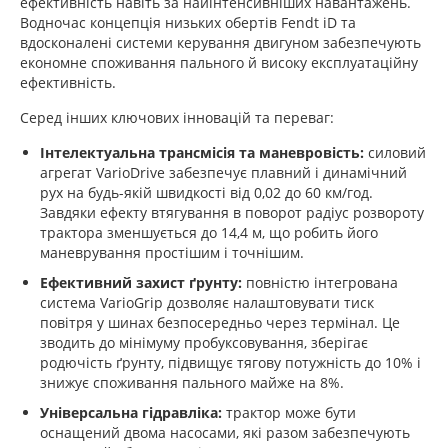
ефективність навіть за найінтенсивніших навантажень.
Водночас концепція низьких обертів Fendt iD та
вдосконалені системи керування двигуном забезпечують
економне споживання пального й високу експлуатаційну
ефективність.
Серед інших ключових інновацій та переваг:
Інтелектуальна трансмісія та маневровість:
силовий
агрегат VarioDrive забезпечує плавний і динамічний
рух на будь-якій швидкості від 0,02 до 60 км/год.
Завдяки ефекту втягування в поворот радіус розвороту
трактора зменшується до 14,4 м, що робить його
маневрування простішим і точнішим.
Ефективний захист ґрунту:
повністю інтегрована
система VarioGrip дозволяє налаштовувати тиск
повітря у шинах безпосередньо через термінал. Це
зводить до мінімуму пробуксовування, зберігає
родючість ґрунту, підвищує тягову потужність до 10% і
знижує споживання пального майже на 8%.
Універсальна гідравліка:
трактор може бути
оснащений двома насосами, які разом забезпечують