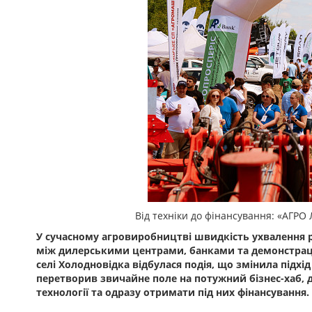
Від техніки до фінансування: «АГРО
У сучасному агровиробництві швидкість ухвалення р
між дилерськими центрами, банками та демонстраці
селі Холодновідка відбулася подія, що змінила підхід
перетворив звичайне поле на потужний бізнес-хаб, д
технології та одразу отримати під них фінансування.