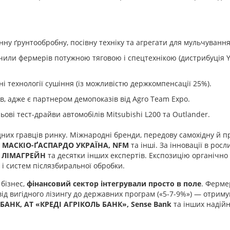
ну ґрунтообробну, посівну техніку та агрегати для мульчування
или фермерів потужною тяговою і спецтехнікою (дистрибуція 
і технології сушіння (із можливістю держкомпенсації 25%).
, адже є партнером демопоказів від Agro Team Expo.
ві тест-драйви автомобілів Mitsubishi L200 та Outlander.
их гравців ринку. Міжнародні бренди, передову самохідну й п
, МАСКІО-ҐАСПАРДО УКРАЇНА,
NFM
та інші. За інновації в рос
, ЛІМАГРЕЙН
та десятки інших експертів. Експозицію органічно
і систем післязбиральної обробки.
бізнес,
фінансовий сектор інтегрували просто в поле
. Ферме
 від вигідного лізингу до державних програм («5-7-9%») — отрим
НК, АТ «КРЕДІ АГРІКОЛЬ БАНК», Sense Bank
та інших надій