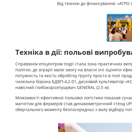
Від техніки до фінансування: «АГРО
Техніка в дії: польові випробу
Справжнім епіцентром події стала зона практичних вип
полігон, де аграрії мали змогу на власні очі оцінити еф
потужність та якість обробітку ґрунту просто в полі п
чизельна борона БДВП-4,2-01, дисковий культиватор «К
навісний глибокорозпушувач GENERAL (2.5 м).
Можливості ефективної польової логістики показав су
магнітом для фермерів став динамометричний стенд UPst
обертального моменту безпосередньо з валу відбору пот