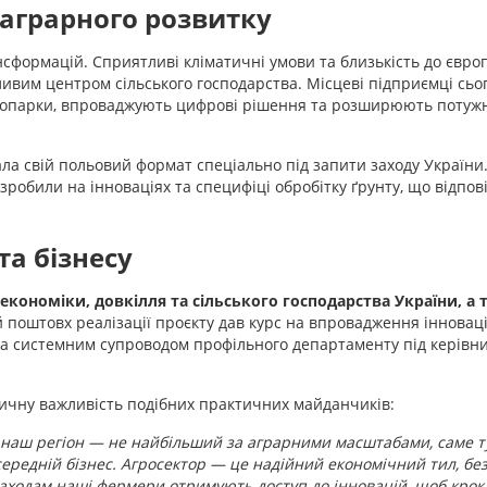
 аграрного розвитку
нсформацій. Сприятливі кліматичні умови та близькість до євро
ивим центром сільського господарства. Місцеві підприємці сьог
нопарки, впроваджують цифрові рішення та розширюють потужн
ла свій польовий формат спеціально під запити заходу України
робили на інноваціях та специфіці обробітку ґрунту, що відпов
та бізнесу
 економіки, довкілля та сільського господарства України, а
 поштовх реалізації проєкту дав курс на впровадження інноваці
а системним супроводом профільного департаменту під керівн
тичну важливість подібних практичних майданчиків:
 наш регіон — не найбільший за аграрними масштабами, саме т
ередній бізнес. Агросектор — це надійний економічний тил, без
заходам наші фермери отримують доступ до інновацій, щоб крок