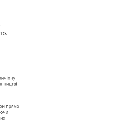
.
YTO,
ричіпну
линництві
ри прямо
уючи
них