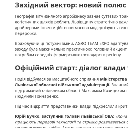
Західний вектор: новий полюс
Географія вітчизняного агробізнесу зазнає суттєвих тра
логістичних шляхів роблять Львівщину стратегічно важл
драйверами інвестицій: вони масово модернізують тех
переробки.
Враховуючи ці потужні зміни, AGRO TEAM EXPO адаптува
заходу була максимально практичною: головний акцент з
потребам середніх фермерських господарств регіону.
Офіційний старт: діалог влади 
Подія відбулася за масштабного сприяння
Міністерства
Львівської обласної військової адміністрації.
Значний
підтриманий очільником області Максимом Козицьким т
Людмили Гончаренко.
Під час відкриття представники влади підкреслили кри
Юрій Бучко, заступник голови Львівської ОВА:
«Хоча
працюють передові технології та стрімко розвивається с
не переможемо у війні. І саме завдяки таким польовим 