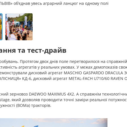
 ЛЬВІВ» об’єднав увесь аграрний ланцюг на одному полі
вання та тест-драйв
робувань. Протягом двох днів поле перетворилося на справжній
ективність агрегатів у реальних умовах. У межах демопоказів сво
родемонстрували дисковий агрегат MASCHIO GASPARDO DRACULA 30
ОЛІСНИЦЯ» КД-6, дисковий агрегат METAL-FACH U710/60 RAVEN O
часний зерновоз DAEWOO MAXIMUS 4X2. А справжнім технологічн
age, який дозволяв проводити точні заміри реальної потужност
ужності (ВОМа) тракторів.