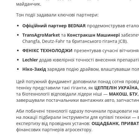
майданчик.
Тон події задавали ключові партнери:
Офіційний партнер BEDNAR
продемонстрував еталон
TransAgroMarket
та
Констракшн Машинері
забезпеч
Changfa, Deutz-Fahr та британського гіганта JCB).
ФЕНІКС ТЕХНОЛОДЖИ
презентував сучасні вітчизнян
Lechler
додав ювелірної точності внесення препаратів
Ніко-Захід
зарядив подію драйвом, влаштувавши польо
Цей потужний фундамент доповнили понад сотня провідн
техніку представили такі гіганти, як
ЦЕППЕЛІН УКРАЇНА
та біотехнології відповідали лідери ніші —
МАКОШ, БТУ
завершували постачальники вантажних авто, запчастин 
Аби побачені технології одразу починали працювати на 
на локації підбирали інструменти для купівлі техніки —
експертизу від провідних установ:
ОЩАДБАНК, ПРИВАТБА
фінансових партнерів агросектору.