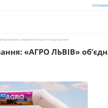
Оголоше
 об’єднав увесь аграрний ланцюг на одному полі
вання: «АГРО ЛЬВІВ» об’єд