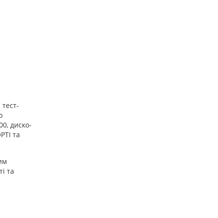
Від техніки до фінансування: «
 тест-
ю
0, диско-
PTI та
им
і та