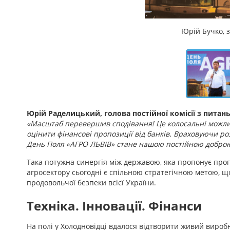
Юрій Бучко, 
Юрій Раделицький, голова постійної комісії з питань
«Масштаб перевершив сподівання! Це колосальні можливо
оцінити фінансові пропозиції від банків. Враховуючи ро
День Поля «АГРО ЛЬВІВ» стане нашою постійною доброю
Така потужна синергія між державою, яка пропонує прогр
агросектору сьогодні є спільною стратегічною метою, 
продовольчої безпеки всієї України.
Техніка. Інновації. Фінанси
На полі у Холодновідці вдалося відтворити живий виро