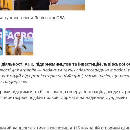
заступник голови Львівської ОВА
 діяльності АПК, підприємництва та інвестицій Львівської о
сті для аграріїв — побачити техніку безпосередньо в роботі т
змах подій від організаторів на Київщині, маємо надію, що мас
 традицією».
ами підтримки, та бізнесом, що генерує інновації, доводить: р
що перетворює подібні польові формати на надійний фундамент
бничий ланцюг: статична експозиція 115 компаній створили єди