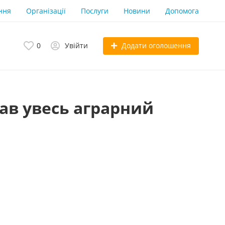
ння
Організації
Послуги
Новини
Допомога
Додати оголошення
0
Увійти
нав увесь аграрний