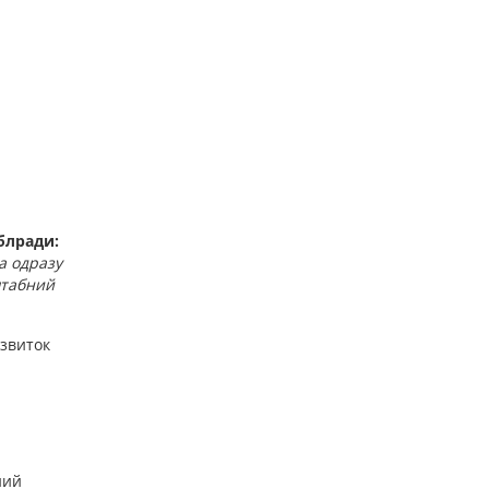
Юрій Раделицький, голова постійної комісії 
блради:
а одразу
штабний
озвиток
ний