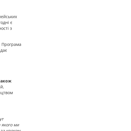
пейських
одні є
ості з
. Програма
ідає
 також
й,
ицтвом
ут
 якого ми
 за кроком