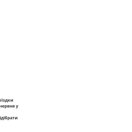
оїздки
червня у
ідібрати