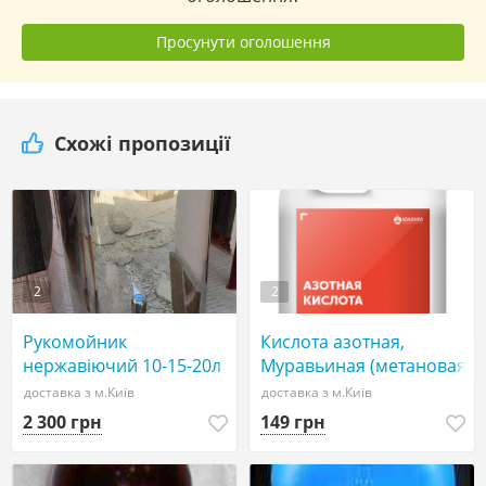
Просунути оголошення
Схожі пропозиції
2
2
Рукомойник
Кислота азотная,
нержавіючий 10-15-20л
Муравьиная (метановая)
кислота 85%
доставка з м.Київ
доставка з м.Київ
2 300 грн
149 грн