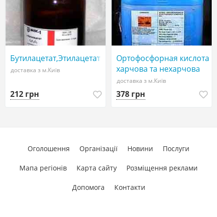
Бутилацетат,Этилацетат
Ортофосфорная кислота
харчова та нехарчова
доставка з м.Київ
доставка з м.Київ
212 грн
378 грн
Оголошення
Організації
Новини
Послуги
Мапа регіонів
Карта сайту
Розміщення реклами
Допомога
Контакти