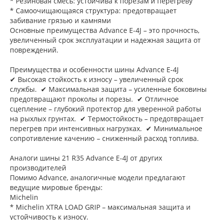
* Резиновая смесь: устойчива к порезам и перегреву
* Самоочищающаяся структура: предотвращает
забивание грязью и камнями
Основные преимущества Advance E-4J – это прочность,
увеличенный срок эксплуатации и надежная защита от
повреждений.
Преимущества и особенности шины Advance E-4J
✔ Высокая стойкость к износу – увеличенный срок
службы. ✔ Максимальная защита – усиленные боковины
предотвращают проколы и порезы. ✔ Отличное
сцепление – глубокий протектор для уверенной работы
на рыхлых грунтах. ✔ Термостойкость – предотвращает
перегрев при интенсивных нагрузках. ✔ Минимальное
сопротивление качению – сниженный расход топлива.
Аналоги шины 21 R35 Advance E-4J от других
производителей
Помимо Advance, аналогичные модели предлагают
ведущие мировые бренды:
Michelin
* Michelin XTRA LOAD GRIP – максимальная защита и
устойчивость к износу.