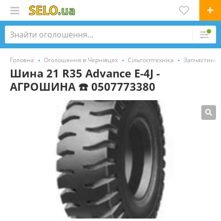
Головна
Оголошення в Чернівцях
Сільгосптехніка
Запчастини,
Шина 21 R35 Advance E-4J -
АГРОШИНА ☎️ 0507773380