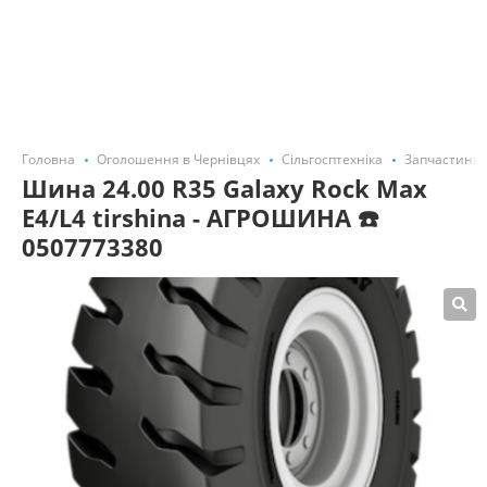
Головна
Оголошення в Чернівцях
Сільгосптехніка
Запчастини,
Шина 24.00 R35 Galaxy Rock Max
E4/L4 tirshina - АГРОШИНА ☎️
0507773380