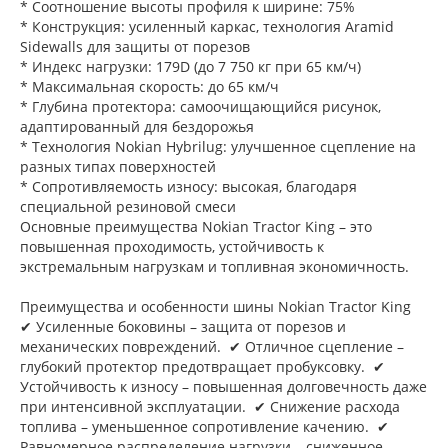
* Соотношение высоты профиля к ширине: 75%
* Конструкция: усиленный каркас, технология Aramid
Sidewalls для защиты от порезов
* Индекс нагрузки: 179D (до 7 750 кг при 65 км/ч)
* Максимальная скорость: до 65 км/ч
* Глубина протектора: самоочищающийся рисунок,
адаптированный для бездорожья
* Технология Nokian Hybrilug: улучшенное сцепление на
разных типах поверхностей
* Сопротивляемость износу: высокая, благодаря
специальной резиновой смеси
Основные преимущества Nokian Tractor King – это
повышенная проходимость, устойчивость к
экстремальным нагрузкам и топливная экономичность.
Преимущества и особенности шины Nokian Tractor King
✔ Усиленные боковины – защита от порезов и
механических повреждений. ✔ Отличное сцепление –
глубокий протектор предотвращает пробуксовку. ✔
Устойчивость к износу – повышенная долговечность даже
при интенсивной эксплуатации. ✔ Снижение расхода
топлива – уменьшенное сопротивление качению. ✔
Равномерное распределение нагрузки – сниженное