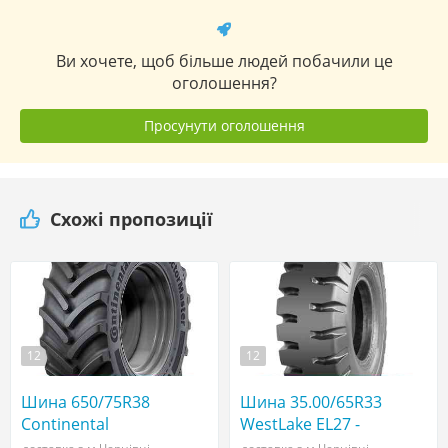
Ви хочете, щоб більше людей побачили це
оголошення?
Просунути оголошення
Схожі пропозиції
12
12
Шина 650/75R38
Шина 35.00/65R33
Continental
WestLake EL27 -
TractorMaster -
АГРОШИНА ☎️