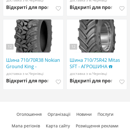
доставка з м.Чернівці
доставка з м.Чернівці
АГРОШИНА ☎️
0507773380 big tires
Відкриті для пропозицій
Відкриті для пропозиці
0507773380
12
12
Шина 710/70R38 Nokian
Шина 710/75R42 Mitas
Ground King -
SFT - АГРОШИНА ☎️
АГРОШИНА ☎️
0507773380
доставка з м.Чернівці
доставка з м.Чернівці
0507773380
Відкриті для пропозицій
Відкриті для пропозиці
Оголошення
Організації
Новини
Послуги
Мапа регіонів
Карта сайту
Розміщення реклами