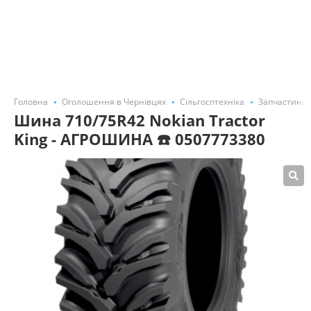
Головна
Оголошення в Чернівцях
Сільгосптехніка
Запчастини,
Шина 710/75R42 Nokian Tractor
King - АГРОШИНА ☎️ 0507773380