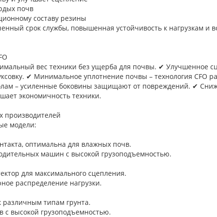
ердых почв
ационному составу резины
ченный срок службы, повышенная устойчивость к нагрузкам и 
FO
имальный вес техники без ущерба для почвы. ✔ Улучшенное с
ксовку. ✔ Минимальное уплотнение почвы – технология CFO р
околам – усиленные боковины защищают от повреждений. ✔ Сни
шает экономичность техники.
их производителей
ые модели:
нтакта, оптимальна для влажных почв.
водительных машин с высокой грузоподъемностью.
отектор для максимального сцепления.
рное распределение нагрузки.
 к различным типам грунта.
ов с высокой грузоподъемностью.