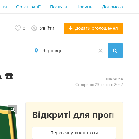
ння
Організації
Послуги
Новини
Допомога
Додати оголошення
0
Увійти
 ☎️
№424054
Створено: 23 лютого 2022
Відкриті для пропозиц
Переглянути контакти