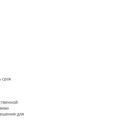
 срок
ственной
мимо
 решения для