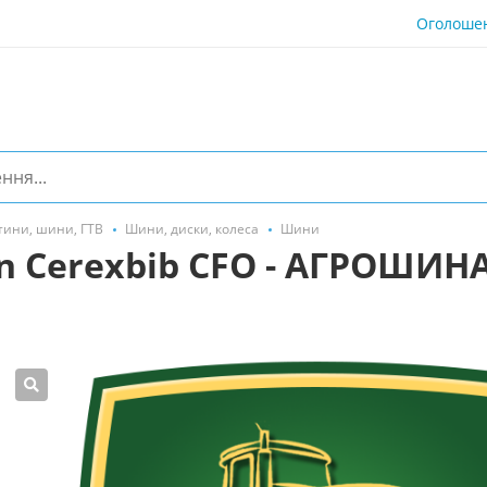
Оголоше
тини, шини, ГТВ
Шини, диски, колеса
Шини
n Cerexbib CFO - АГРОШИНА