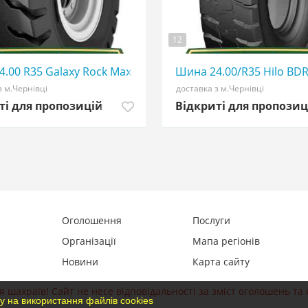
12
☎️ 0507773380
.00 R35 Galaxy Rock Max E4/L4 tirshina - АГРОШИНА ☎️ 0
Шина 24.00/R35 Hilo BDR
з м.Чернівці
доставка з м.Чернівці
ті для пропозицій
Відкриті для пропозиц
Оголошення
Послуги
Організації
Мапа регіонів
Новини
Карта сайту
 шахраїв! Сайт не несе відповідальності за зміст оголошень та 
у на використання файлів cookies