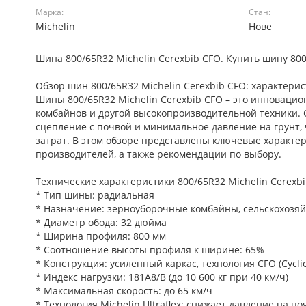
Марка:
Стан:
Michelin
Нове
Шина 800/65R32 Michelin Cerexbib CFO. Купить шину 800/
Обзор шин 800/65R32 Michelin Cerexbib CFO: характери
Шины 800/65R32 Michelin Cerexbib CFO – это инновац
комбайнов и другой высокопроизводительной техники.
сцепление с почвой и минимальное давление на грунт
затрат. В этом обзоре представлены ключевые характери
производителей, а также рекомендации по выбору.
Технические характеристики 800/65R32 Michelin Cerexb
* Тип шины: радиальная
* Назначение: зерноуборочные комбайны, сельскохозяй
* Диаметр обода: 32 дюйма
* Ширина профиля: 800 мм
* Соотношение высоты профиля к ширине: 65%
* Конструкция: усиленный каркас, технология CFO (Cyclic
* Индекс нагрузки: 181A8/B (до 10 600 кг при 40 км/ч)
* Максимальная скорость: до 65 км/ч
* Технология Michelin Ultraflex: снижает давление на п