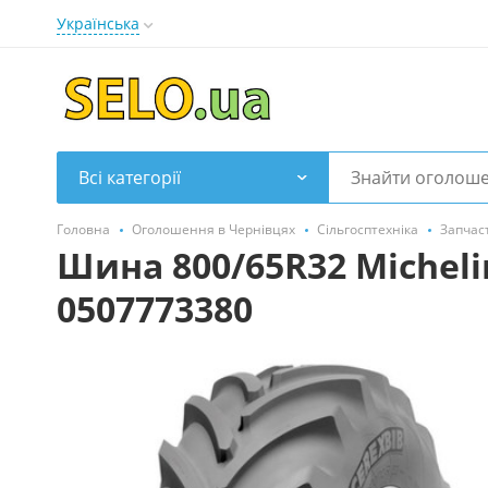
Українська
Всі категорії
Головна
Оголошення в Чернівцях
Сільгосптехніка
Запчас
Шина 800/65R32 Micheli
0507773380