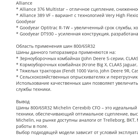
Alliance
* Alliance 376 Multistar – отличное сцепление, сниженн
* Alliance 389 VF – вариант с технологией Very High Flex
Goodyear
* Goodyear Optitrac R-1W – увеличенный срок службы, х
* Goodyear DT930 – усиленная конструкция, разработана
Область применения шин 800/65R32
Шины данного типоразмера применяются на:
* Зерноуборочных комбайнах (John Deere S-серии, CLAAS L
* Кормоуборочных комбайнах (Krone Big X, CLAAS Jaguar,
* Тяжелых тракторах (Fendt 1000 Vario, John Deere 9R, Cas
* Сельскохозяйственных опрыскивателях и перегрузчик
Использование качественных шин позволяет увеличить 
службы техники.
Вывод
Шины 800/65R32 Michelin Cerexbib CFO – это идеальны
техники, обеспечивающий оптимальное сцепление, вы
Michelin, на рынке доступны аналоги от Trelleborg, BKT
работы в поле.
Выбор подходящей модели зависит от условий эксплуата