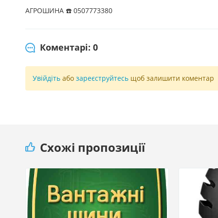
АГРОШИНА ☎️ 0507773380
Коментарі: 0
Увійдіть
або
зареєструйтесь
щоб залишити коментар
Схожі пропозиції