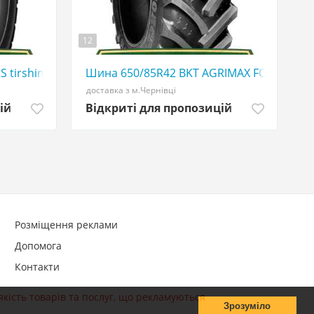
12
507773380
S tirshina - АГРОШИНА ☎️ 0507773380
Шина 650/85R42 BKT AGRIMAX FORCE tirsh
доставка з м.Чернівці
ій
Відкриті для пропозицій
Розміщення реклами
Допомога
Контакти
якість товарів та послуг, що рекламуються
Зрозуміло