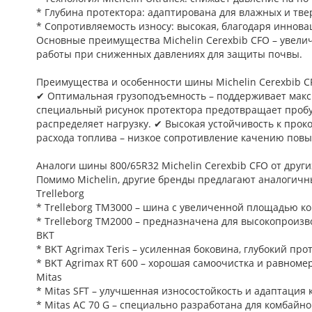
* Глубина протектора: адаптирована для влажных и тв
* Сопротивляемость износу: высокая, благодаря иннов
Основные преимущества Michelin Cerexbib CFO – увели
работы при сниженных давлениях для защиты почвы.
Преимущества и особенности шины Michelin Cerexbib C
✔ Оптимальная грузоподъемность – поддерживает макс
специальный рисунок протектора предотвращает пробу
распределяет нагрузку. ✔ Высокая устойчивость к пр
расхода топлива – низкое сопротивление качению повы
Аналоги шины 800/65R32 Michelin Cerexbib CFO от друг
Помимо Michelin, другие бренды предлагают аналогичн
Trelleborg
* Trelleborg TM3000 – шина с увеличенной площадью ко
* Trelleborg TM2000 – предназначена для высокопроиз
BKT
* BKT Agrimax Teris – усиленная боковина, глубокий пр
* BKT Agrimax RT 600 – хорошая самоочистка и равноме
Mitas
* Mitas SFT – улучшенная износостойкость и адаптация
* Mitas AC 70 G – специально разработана для комбайн