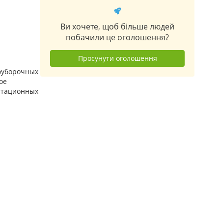
Ви хочете, щоб більше людей
побачили це оголошення?
Просунути оголошення
оуборочных
ое
атационных