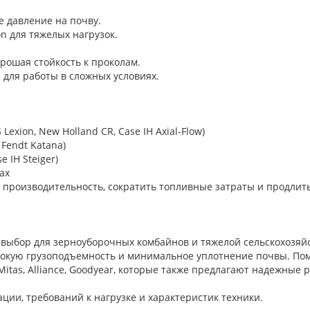
ое давление на почву.
ion для тяжелых нагрузок.
орошая стойкость к проколам.
 для работы в сложных условиях.
exion, New Holland CR, Case IH Axial-Flow)
 Fendt Katana)
e IH Steiger)
ах
производительность, сократить топливные затраты и продлить
й выбор для зерноуборочных комбайнов и тяжелой сельскохозяй
сокую грузоподъемность и минимальное уплотнение почвы. По
, Mitas, Alliance, Goodyear, которые также предлагают надежные
ции, требований к нагрузке и характеристик техники.