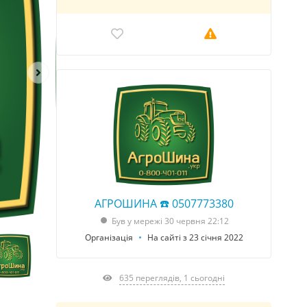
АГРОШИНА ☎️ 0507773380
Був у мережі 30 червня 22:12
Організація
На сайті з 23 січня 2022
635 переглядів, 1 сьогодні