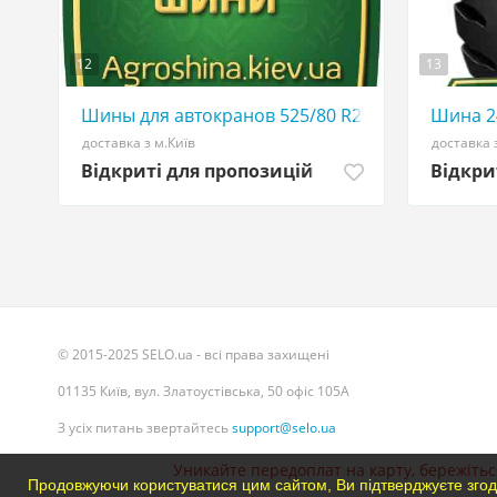
12
13
Шины для автокранов 525/80 R25 - АГРО ШИНА 
Шина 24
доставка з м.Київ
доставка 
Відкриті для пропозицій
Відкри
© 2015-2025 SELO.ua - всі права захищені
01135 Київ, вул. Златоустівська, 50 офіс 105А
З усіх питань звертайтесь
support@selo.ua
Уникайте передоплат на карту, бережіться
Продовжуючи користуватися цим сайтом, Ви підтверджуєте згод