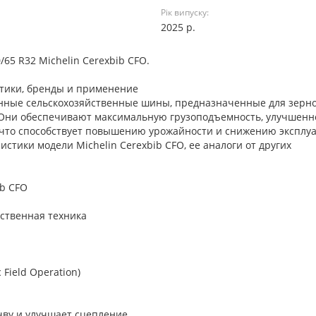
Рік випуску:
2025 р.
65 R32 Michelin Cerexbib CFO.
стики, бренды и применение
ионные сельскохозяйственные шины, предназначенные для зерн
 Они обеспечивают максимальную грузоподъемность, улучшенн
, что способствует повышению урожайности и снижению эксплу
стики модели Michelin Cerexbib CFO, ее аналоги от других
ib CFO
ственная техника
 Field Operation)
очву и улучшает сцепление