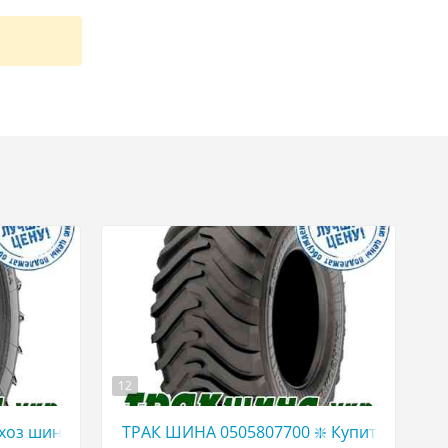
12
ЕЛЬХОЗ ШИНЫ
W ТРАКШИНА.УКР Грузовая резина 455/40 r22,5
хоз шины в Украине | WWW ТРАКШИНА.УКР | Сельхоз ре
ТРАК ШИНА 0505807700 ❇️ Купить сельхо