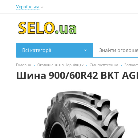
Українська
Всі категорії
Головна
Оголошення в Чернівцях
Сільгосптехніка
Запчас
Шина 900/60R42 BKT AG