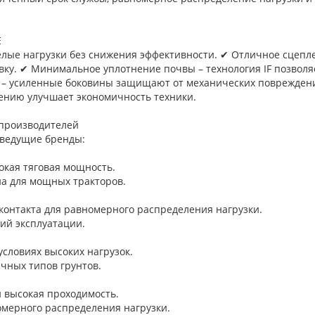
E
лые нагрузки без снижения эффективности. ✔ Отличное сцепле
ку. ✔ Минимальное уплотнение почвы – технология IF позволя
су – усиленные боковины защищают от механических поврежден
ению улучшает экономичность техники.
 производителей
 ведущие бренды:
сокая тяговая мощность.
на для мощных тракторов.
 контакта для равномерного распределения нагрузки.
вий эксплуатации.
 условиях высоких нагрузок.
ичных типов грунтов.
 и высокая проходимость.
вномерного распределения нагрузки.