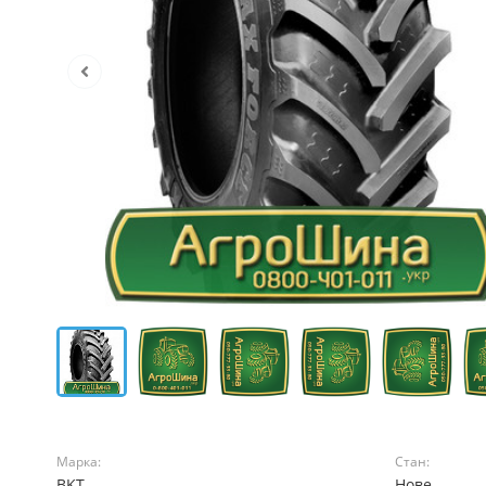
Марка:
Стан:
BKT
Нове