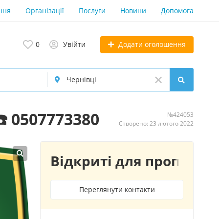
ння
Організації
Послуги
Новини
Допомога
Додати оголошення
0
Увійти
️ 0507773380
№424053
Створено: 23 лютого 2022
Відкриті для пропозиц
Переглянути контакти