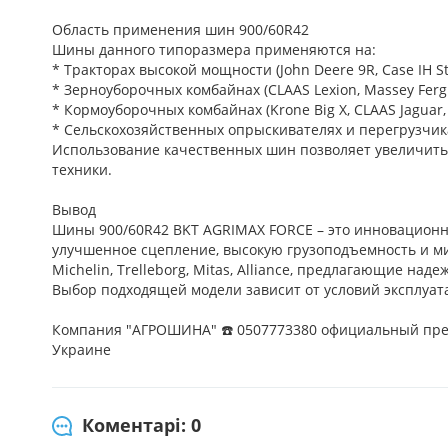
Область применения шин 900/60R42
Шины данного типоразмера применяются на:
* Тракторах высокой мощности (John Deere 9R, Case IH Ste
* Зерноуборочных комбайнах (CLAAS Lexion, Massey Fergus
* Кормоуборочных комбайнах (Krone Big X, CLAAS Jaguar,
* Сельскохозяйственных опрыскивателях и перегрузчик
Использование качественных шин позволяет увеличить 
техники.
Вывод
Шины 900/60R42 BKT AGRIMAX FORCE – это инновационн
улучшенное сцепление, высокую грузоподъемность и м
Michelin, Trelleborg, Mitas, Alliance, предлагающие на
Выбор подходящей модели зависит от условий эксплуата
Компания "АГРОШИНА" ☎️ 0507773380 официальный пред
Украине
Коментарі: 0