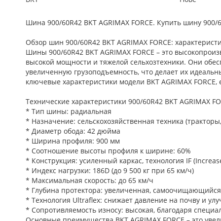
Шина 900/60R42 BKT AGRIMAX FORCE. Купить шину 900/6
Обзор шин 900/60R42 BKT AGRIMAX FORCE: характерист
Шины 900/60R42 BKT AGRIMAX FORCE – это высокопроиз
высокой мощности и тяжелой сельхозтехники. Они обе
увеличенную грузоподъемность, что делает их идеальн
ключевые характеристики модели BKT AGRIMAX FORCE, е
Технические характеристики 900/60R42 BKT AGRIMAX F
* Тип шины: радиальная
* Назначение: сельскохозяйственная техника (тракторы
* Диаметр обода: 42 дюйма
* Ширина профиля: 900 мм
* Соотношение высоты профиля к ширине: 60%
* Конструкция: усиленный каркас, технология IF (Increa
* Индекс нагрузки: 186D (до 9 500 кг при 65 км/ч)
* Максимальная скорость: до 65 км/ч
* Глубина протектора: увеличенная, самоочищающийся
* Технология Ultraflex: снижает давление на почву и у
* Сопротивляемость износу: высокая, благодаря специа
Основные преимущества BKT AGRIMAX FORCE – это увел