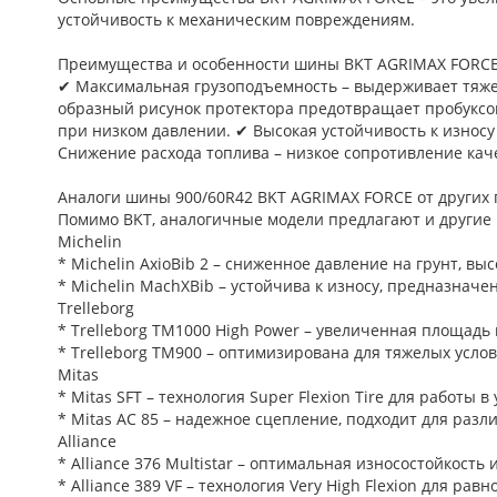
устойчивость к механическим повреждениям.
Преимущества и особенности шины BKT AGRIMAX FORC
✔ Максимальная грузоподъемность – выдерживает тяже
образный рисунок протектора предотвращает пробуксов
при низком давлении. ✔ Высокая устойчивость к изно
Снижение расхода топлива – низкое сопротивление кач
Аналоги шины 900/60R42 BKT AGRIMAX FORCE от других
Помимо BKT, аналогичные модели предлагают и другие
Michelin
* Michelin AxioBib 2 – сниженное давление на грунт, вы
* Michelin MachXBib – устойчива к износу, предназначе
Trelleborg
* Trelleborg TM1000 High Power – увеличенная площадь
* Trelleborg TM900 – оптимизирована для тяжелых усло
Mitas
* Mitas SFT – технология Super Flexion Tire для работы в
* Mitas AC 85 – надежное сцепление, подходит для разл
Alliance
* Alliance 376 Multistar – оптимальная износостойкость
* Alliance 389 VF – технология Very High Flexion для ра