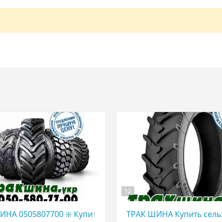
12
 ТРАКШИНА. УКР|КУПИТЬ грузовые ШИНЫ АГРО шины С
ИНА 0505807700 ❇️ Купить грузовые шины в Украине WW
ТРАК ШИНА Купить сель