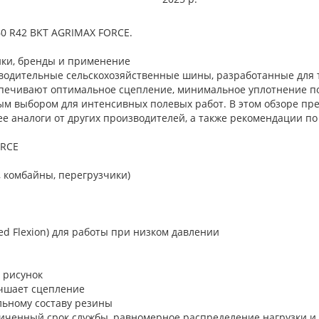
0 R42 BKT AGRIMAX FORCE.
ики, бренды и применение
водительные сельскохозяйственные шины, разработанные для 
спечивают оптимальное сцепление, минимальное уплотнение п
ым выбором для интенсивных полевых работ. В этом обзоре пр
е аналоги от других производителей, а также рекомендации по
ORCE
, комбайны, перегрузчики)
sed Flexion) для работы при низком давлении
 рисунок
лучшает сцепление
льному составу резины
иченный срок службы, равномерное распределение нагрузки и