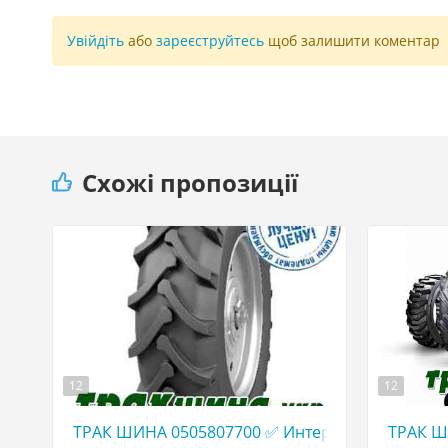
Увійдіть
або
зареєструйтесь
щоб залишити коментар
Схожі пропозиції
12
12
ТРАК ШИНА 0505807700 ✅ Интернет-Магазин
ТРАК Ш