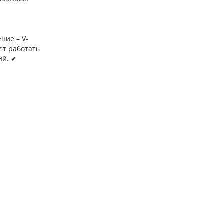
ние – V-
ет работать
ий. ✔