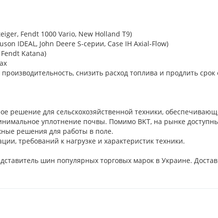
iger, Fendt 1000 Vario, New Holland T9)
on IDEAL, John Deere S-серии, Case IH Axial-Flow)
 Fendt Katana)
ах
производительность, снизить расход топлива и продлить срок
ое решение для сельскохозяйственной техники, обеспечивающ
инимальное уплотнение почвы. Помимо BKT, на рынке доступны
дежные решения для работы в поле.
ции, требований к нагрузке и характеристик техники.
ставитель шин популярных торговых марок в Украине. Достав