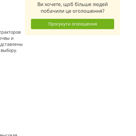
Ви хочете, щоб більше людей
побачили це оголошення?
Просунути оголошення
тракторов
очвы и
едставлены
 выбору.
 высокая