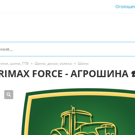
Оголоше
тини, шини, ГТВ
Шини, диски, колеса
Шини
RIMAX FORCE - АГРОШИНА ☎