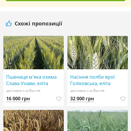
Схожі пропозиції
4
2
Пшениця м'яка озима
Насіння полби ярої
Слава Унави, еліта
Голіковська, еліта
доставка з м.Фастів
доставка з м.Фастів
16 000 грн
32 000 грн