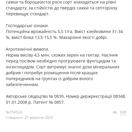
сажки та борошнистої роси сорт знаходиться на рівні
стандарту, за стійкістю до твердої сажки та септоріозу
перевищує стандарт.
Господарські ознаки.
Потенційна врожайність 5,5 т/га. Вміст клейковини 31-34
%, вміст білка 13,5-15,5 %. Макаронні якості добрі.
Агротехнічні вимоги.
Норма висіву 4,5 млн. схожих зерен на гектар. Насіння
перед посівом необхідно протруювати фунгіцидом та
інсектицидом. Сорт витримує значні дози мінеральних
добрив і потребує розміщення після кращих
попередників на ґрунтах із добрим волого
забезпеченням.
Авторське свідоцтво № 0839. Номер держреєстрації 08348,
01.01.2008 р. Патент № 0857.
№754524
928
Створено: 27 вересня 2023