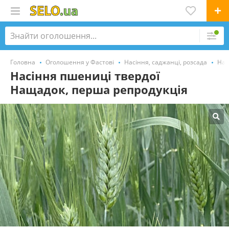
Головна
Оголошення у Фастові
Насіння, саджанці, розсада
Нас
Насіння пшениці твердої
Нащадок, перша репродукція