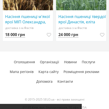
2
2
Насіння пшениці м'якої
Насіння пшениці твердої
ярої МІП Олександра,
ярої Династія, еліта
еліта
доставка з м.Фастів
доставка з м.Фастів
18 000 грн
24 000 грн
Оголошення
Організації
Новини
Послуги
Мапа регіонів
Карта сайту
Розміщення реклами
Допомога
Контакти
© 2015-2025 SELO.ua - всі права захищені
01135 Київ, вул. Златоустівська, 50 офіс 105А