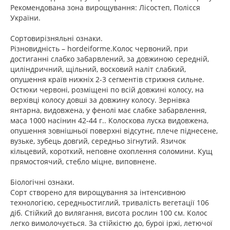
Рекомендована зона вирощування: Лісостеп, Полісся
України.
Сортовирізняльні ознаки.
Різновидність – hordeiforme.Колос червоний, при
достиганні слабко забарвлений, за довжиною середній,
циліндричний, щільний, восковий наліт слабкий,
опушення країв нижніх 2-3 сегментів стрижня сильне.
Остюки червоні, розміщені по всій довжині колосу, на
верхівці колосу довші за довжину колосу. Зернівка
янтарна, видовжена, у фенолі має слабке забарвлення,
маса 1000 насінин 42-44 г.. Колоскова луска видовжена,
опушення зовнішньої поверхні відсутнє, плече піднесене,
вузьке, зубець довгий, середньо зігнутий. Язичок
кільцевий, короткий, неповне охоплення соломини. Кущ
прямостоячий, стебло міцне, виповнене.
Біологічні ознаки.
Сорт створено для вирощування за інтенсивною
технологією, середньостиглий, тривалість вегетації 106
діб. Стійкий до вилягання, висота рослин 100 см. Колос
легко вимолочується. За стійкістю до, бурої іржі, летючої