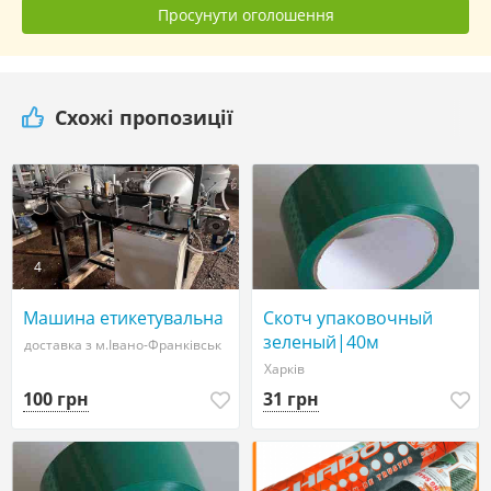
Просунути оголошення
Схожі пропозиції
4
Машина етикетувальна
Скотч упаковочный
зеленый|40м
доставка з м.Івано-Франківськ
Харків
100 грн
31 грн