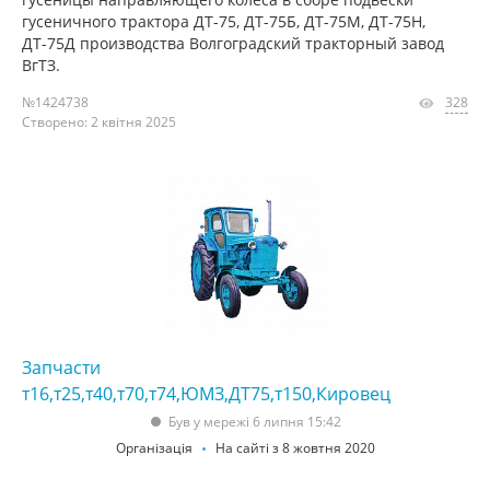
гусеничного трактора ДТ-75, ДТ-75Б, ДТ-75М, ДТ-75Н,
ДТ-75Д производства Волгоградский тракторный завод
ВгТЗ.
№1424738
328
Створено: 2 квітня 2025
Запчасти
т16,т25,т40,т70,т74,ЮМЗ,ДТ75,т150,Кировец
Був у мережі 6 липня 15:42
Організація
На сайті з 8 жовтня 2020