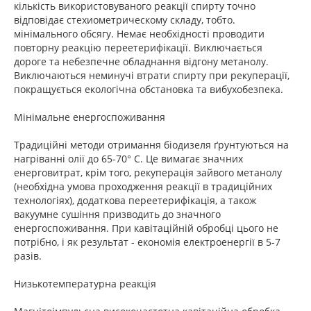
кількість використовуваного реакції спирту точно
відповідає стехиометрическому складу, тобто.
мінімального обсягу. Немає необхідності проводити
повторну реакцію переетерифікації. Виключається
дороге та небезпечне обладнання відгону метанолу.
Виключаються неминучі втрати спирту при рекуперації,
покращується екологічна обстановка та вибухобезпека.
Мінімальне енергоспоживання
Традиційні методи отримання біодизеля ґрунтуються на
нагріванні олії до 65-70° С. Це вимагає значних
енерговитрат, крім того, рекуперація зайвого метанолу
(необхідна умова проходження реакції в традиційних
технологіях), додаткова переетерифікація, а також
вакуумне сушіння призводить до значного
енергоспоживання. При кавітаційній обробці цього не
потрібно, і як результат - економія електроенергії в 5-7
разів.
Низькотемпературна реакція