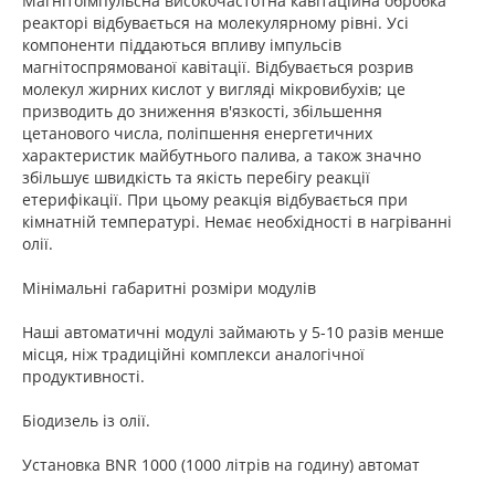
Магнітоімпульсна високочастотна кавітаційна обробка
реакторі відбувається на молекулярному рівні. Усі
компоненти піддаються впливу імпульсів
магнітоспрямованої кавітації. Відбувається розрив
молекул жирних кислот у вигляді мікровибухів; це
призводить до зниження в'язкості, збільшення
цетанового числа, поліпшення енергетичних
характеристик майбутнього палива, а також значно
збільшує швидкість та якість перебігу реакції
етерифікації. При цьому реакція відбувається при
кімнатній температурі. Немає необхідності в нагріванні
олії.
Мінімальні габаритні розміри модулів
Наші автоматичні модулі займають у 5-10 разів менше
місця, ніж традиційні комплекси аналогічної
продуктивності.
Біодизель із олії.
Установка BNR 1000 (1000 літрів на годину) автомат