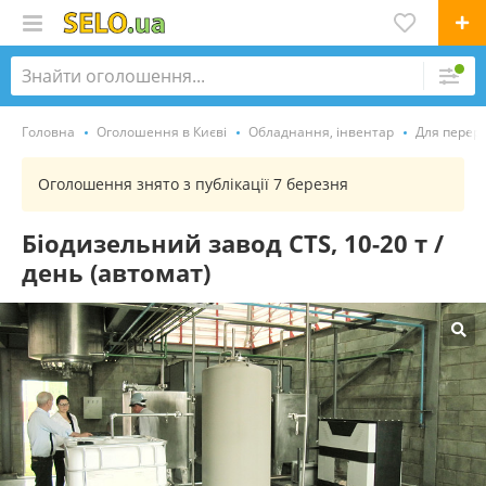
Головна
Оголошення в Києві
Обладнання, інвентар
Для перер
Оголошення знято з публікації 7 березня
Біодизельний завод CTS, 10-20 т /
день (автомат)