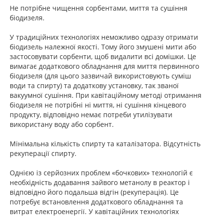
Не потрібне чищення сорбентами, миття та сушіння
біодизеля.
У традиційних технологіях неможливо одразу отримати
біодизель належної якості. Тому його змушені мити або
застосовувати сорбенти, щоб видалити всі домішки. Це
вимагає додаткового обладнання для миття первинного
біодизеля (для цього зазвичай використовують суміш
води та спирту) та додаткову установку, так званої
вакуумної сушіння. При кавітаційному методі отримання
біодизеля не потрібні ні миття, ні сушіння кінцевого
продукту, відповідно немає потреби утилізувати
використану воду або сорбент.
Мінімальна кількість спирту та каталізатора. Відсутність
рекуперації спирту.
Однією із серйозних проблем «бочкових» технологій є
необхідність додавання зайвого метанолу в реактор і
відповідно його подальша відгін (рекуперація). Це
потребує встановлення додаткового обладнання та
витрат електроенергії. У кавітаційних технологіях