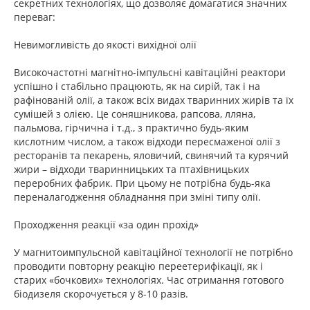
секретних технологіях, що дозволяє домагатися значних
переваг:
Невимогливість до якості вихідної олії
Високочастотні магнітно-імпульсні кавітаційні реактори
успішно і стабільно працюють, як на сирій, так і на
рафінованій олії, а також всіх видах тваринних жирів та їх
сумішей з олією. Це соняшникова, рапсова, лляна,
пальмова, гірчична і т.д., з практично будь-яким
кислотним числом, а також відходи пересмаженої олії з
ресторанів та пекарень, яловичий, свинячий та курячий
жири – відходи тваринницьких та птахівницьких
переробних фабрик. При цьому не потрібна будь-яка
переналагодження обладнання при зміні типу олії.
Проходження реакції «за один прохід»
У магнитоимпульсной кавітаційної технології не потрібно
проводити повторну реакцію переетерифікації, як і
старих «бочкових» технологіях. Час отримання готового
біодизеля скорочується у 8-10 разів.