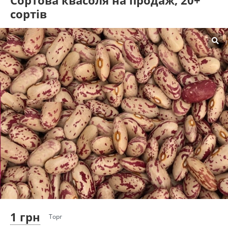
Сортова квасоля на продаж, 20+
сортів
1 грн
Торг