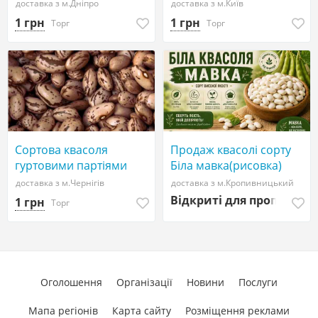
доставка з м.Дніпро
доставка з м.Київ
1 грн
1 грн
Торг
Торг
Сортова квасоля
Продаж квасолі сорту
гуртовими партіями
Біла мавка(рисовка)
доставка з м.Чернігів
доставка з м.Кропивницький
Відкриті для пропозиці
1 грн
Торг
Оголошення
Організації
Новини
Послуги
Мапа регіонів
Карта сайту
Розміщення реклами