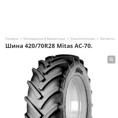
Головна
Оголошення в Кременчуці
Сільгосптехніка
Запчастини
Шина 420/70R28 Mitas AC-70.