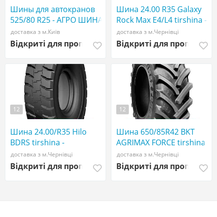
Шины для автокранов
Шина 24.00 R35 Galaxy
525/80 R25 - АГРО ШИНА
Rock Max E4/L4 tirshina -
☎️ 0507773380
АГРОШИНА ☎️
доставка з м.Київ
доставка з м.Чернівці
0507773380
Відкриті для пропозицій
Відкриті для пропозиці
12
12
Шина 24.00/R35 Hilo
Шина 650/85R42 BKT
BDRS tirshina -
AGRIMAX FORCE tirshina -
АГРОШИНА ☎️
АГРОШИНА ☎️
доставка з м.Чернівці
доставка з м.Чернівці
0507773380
0507773380
Відкриті для пропозицій
Відкриті для пропозиці