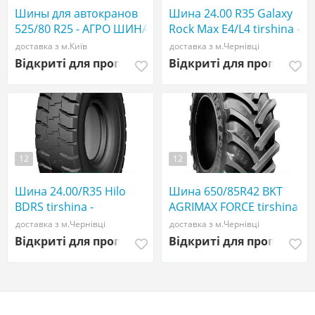
Шины для автокранов
Шина 24.00 R35 Galaxy
525/80 R25 - АГРО ШИНА
Rock Max E4/L4 tirshina -
☎️ 0507773380
АГРОШИНА ☎️
доставка з м.Київ
доставка з м.Чернівці
0507773380
Відкриті для пропозицій
Відкриті для пропозиці
12
12
Шина 24.00/R35 Hilo
Шина 650/85R42 BKT
BDRS tirshina -
AGRIMAX FORCE tirshina -
АГРОШИНА ☎️
АГРОШИНА ☎️
доставка з м.Чернівці
доставка з м.Чернівці
0507773380
0507773380
Відкриті для пропозицій
Відкриті для пропозиці