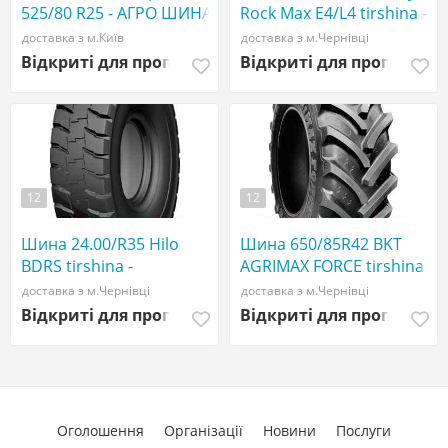
525/80 R25 - АГРО ШИНА
Rock Max E4/L4 tirshina -
☎️ 0507773380
АГРОШИНА ☎️
доставка з м.Київ
доставка з м.Чернівці
0507773380
Відкриті для пропозицій
Відкриті для пропозиці
12
12
Шина 24.00/R35 Hilo
Шина 650/85R42 BKT
BDRS tirshina -
AGRIMAX FORCE tirshina -
АГРОШИНА ☎️
АГРОШИНА ☎️
доставка з м.Чернівці
доставка з м.Чернівці
0507773380
0507773380
Відкриті для пропозицій
Відкриті для пропозиці
Оголошення
Організації
Новини
Послуги