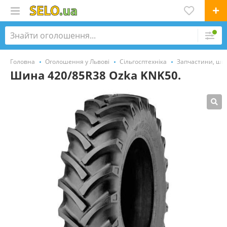
Головна
Оголошення у Львові
Сільгосптехніка
Запчастини, ши
Шина 420/85R38 Ozka KNK50.