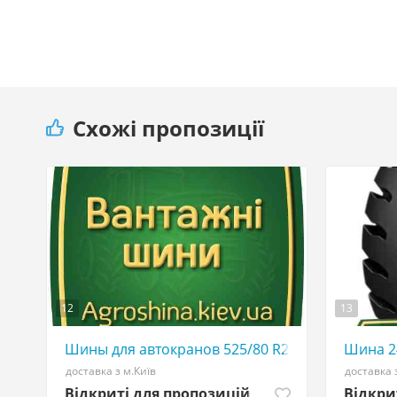
Схожі пропозиції
12
13
Шины для автокранов 525/80 R25 - АГРО ШИНА 
Шина 24
доставка з м.Київ
доставка 
Відкриті для пропозицій
Відкри