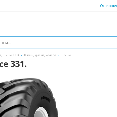
Оголоше
, шини, ГТВ
Шини, диски, колеса
Шини
ce 331.