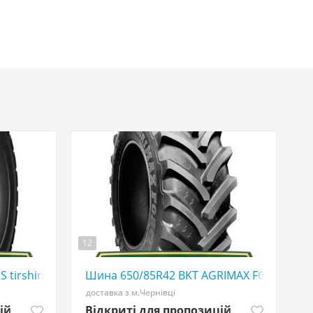
12
507773380
S tirshina - АГРОШИНА ☎️ 0507773380
Шина 650/85R42 BKT AGRIMAX FORCE tirsh
доставка з м.Чернівці
ій
Відкриті для пропозицій