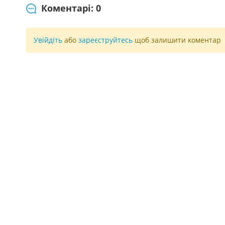
Коментарі: 0
Увійдіть
або
зареєструйтесь
щоб залишити коментар