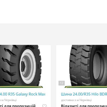
12
☎️ 0507773380
.00 R35 Galaxy Rock Max E4/L4 tirshina - АГРОШИНА ☎️ 0
Шина 24.00/R35 Hilo BDR
з м.Чернівці
доставка з м.Чернівці
ті для пропозицій
Відкриті для пропозиц