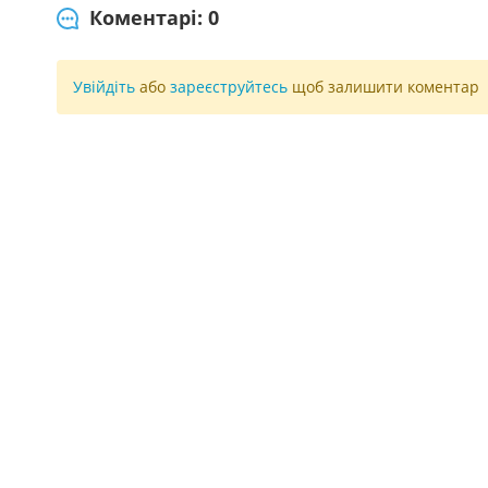
Коментарі: 0
Увійдіть
або
зареєструйтесь
щоб залишити коментар