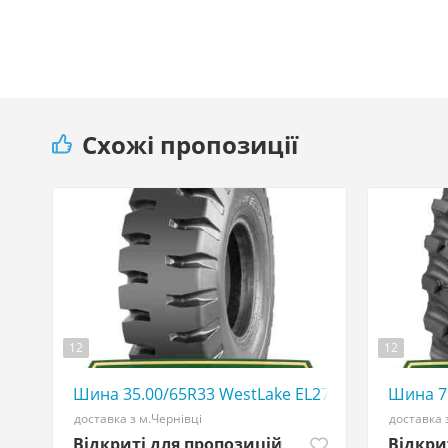
Схожі пропозиції
12
12
Шина 35.00/65R33 WestLake EL27 - АГРОШИНА ☎️ 
Шина 7
доставка з м.Чернівці
доставка 
Відкриті для пропозицій
Відкри