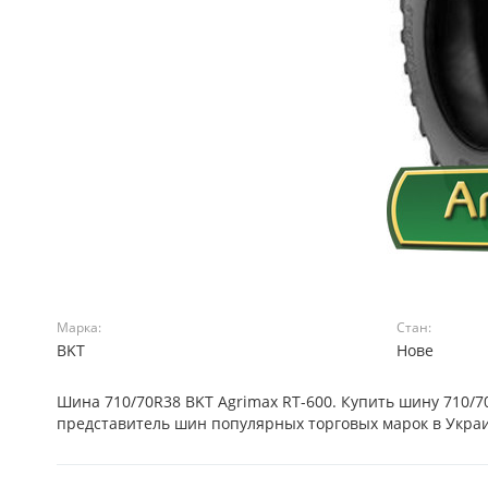
Марка:
Стан:
BKT
Нове
Шина 710/70R38 BKT Agrimax RT-600. Купить шину 710/
представитель шин популярных торговых марок в Украи