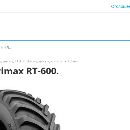
Оголоше
, шини, ГТВ
Шини, диски, колеса
Шини
imax RT-600.