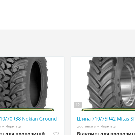
12
0507773380 big tires
10/70R38 Nokian Ground King - АГРОШИНА ☎️ 0507773380
Шина 710/75R42 Mitas S
з м.Чернівці
доставка з м.Чернівці
ті для пропозицій
Відкриті для пропозиц