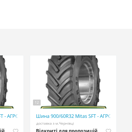
12
FT - АГРОШИНА ☎️ 0507773380
Шина 900/60R32 Mitas SFT - АГРОШИНА ☎️
доставка з м.Чернівці
ій
Відкриті для пропозицій