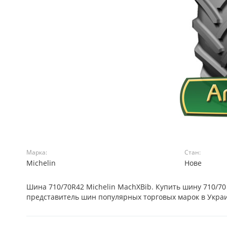
Марка:
Стан:
Michelin
Нове
Шина 710/70R42 Michelin MachXBib. Купить шину 710/
представитель шин популярных торговых марок в Украи