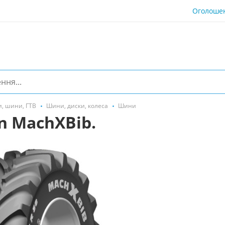
Оголоше
, шини, ГТВ
Шини, диски, колеса
Шини
n MachXBib.