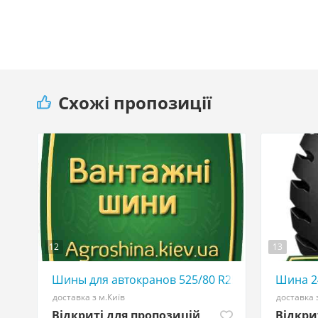
Схожі пропозиції
12
13
Шины для автокранов 525/80 R25 - АГРО ШИНА 
Шина 24
доставка з м.Київ
доставка 
Відкриті для пропозицій
Відкри