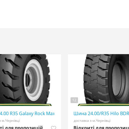
12
☎️ 0507773380
.00 R35 Galaxy Rock Max E4/L4 tirshina - АГРОШИНА ☎️ 0
Шина 24.00/R35 Hilo BDR
з м.Чернівці
доставка з м.Чернівці
ті для пропозицій
Відкриті для пропозиц