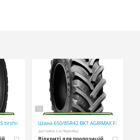
12
507773380
S tirshina - АГРОШИНА ☎️ 0507773380
Шина 650/85R42 BKT AGRIMAX FORCE tirsh
доставка з м.Чернівці
ій
Відкриті для пропозицій