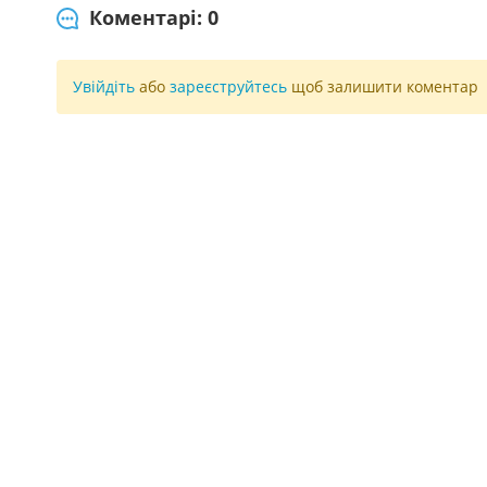
Коментарі: 0
Увійдіть
або
зареєструйтесь
щоб залишити коментар