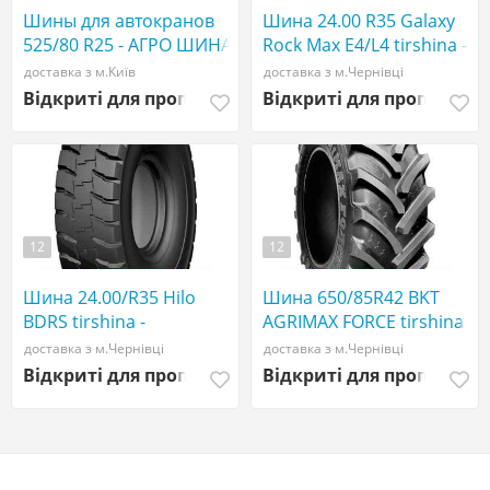
Шины для автокранов
Шина 24.00 R35 Galaxy
525/80 R25 - АГРО ШИНА
Rock Max E4/L4 tirshina -
☎️ 0507773380
АГРОШИНА ☎️
доставка з м.Київ
доставка з м.Чернівці
0507773380
Відкриті для пропозицій
Відкриті для пропозиці
12
12
Шина 24.00/R35 Hilo
Шина 650/85R42 BKT
BDRS tirshina -
AGRIMAX FORCE tirshina -
АГРОШИНА ☎️
АГРОШИНА ☎️
доставка з м.Чернівці
доставка з м.Чернівці
0507773380
0507773380
Відкриті для пропозицій
Відкриті для пропозиці