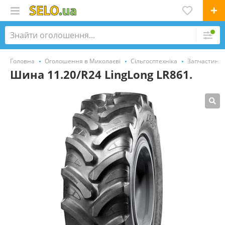
Головна
Оголошення в Миколаєві
Сільгосптехніка
Запчастини,
Шина 11.20/R24 LingLong LR861.