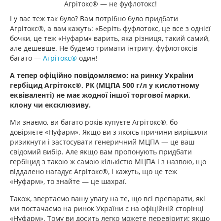
Агрітокс® — не фуфлотокс!
І у вас теж так було? Вам потрібно було придбати
Агрітокс®, а вам кажуть: «Беріть фуфлотокс, це все з однієї
бочки, це теж «Нуфарм» варить, яка різниця, такий самий,
але дешевше. Не будемо тримати інтригу, фуфлотоксів
багато —
Агрітокс®
один!
А тепер офіційно повідомляємо: на ринку України
гербіцид Агрітокс®, РК (МЦПА 500 г/л у кислотному
еквіваленті) не має жодної іншої торгової марки,
клону чи ексклюзиву.
Ми знаємо, ви багато років купуєте Агрітокс®, бо
довіряєте «Нуфарм». Якщо ви з якоїсь причини вирішили
ризикнути і застосувати генеричний МЦПА — це ваш
свідомий вибір. Але якщо вам пропонують придбати
гербіцид з такою ж самою кількістю МЦПА і з назвою, що
віддалено нагадує Агрітокс®, і кажуть, що це теж
«Нуфарм», то знайте — це шахраї.
Також, звертаємо вашу увагу на те, що всі препарати, які
ми постачаємо на ринок України є на офіційній сторінці
«Нуфарм». Тому ви досить легко можете перевірити: якщо