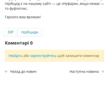
гербіцид є на нашому сайті — це «Нуфарм», якщо немає —
то фуфлотокс.
Гарного вам врожаю!
ЗЗР
гербіциди
Коментарі
0
Увійдіть
або
зареєструйтесь
щоб залишити коментар
Назад до новин
Наступна новина