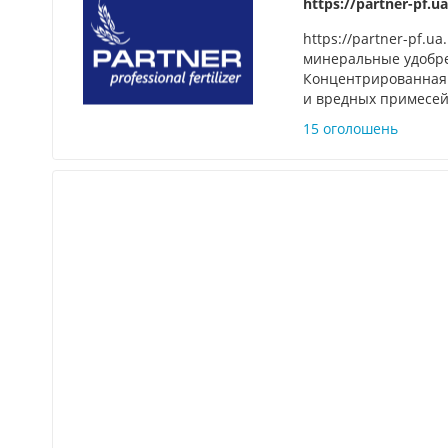
https://partner-pf.u
https://partner-pf.u
минеральные удобр
Концентрированная 
и вредных примесей!
15 оголошень