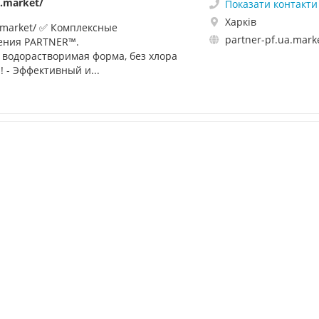
a.market/
Показати контакти
Харків
a.market/ ✅ Комплексные
partner-pf.ua.mark
ения PARTNER™.
водорастворимая форма, без хлора
 - Эффективный и...