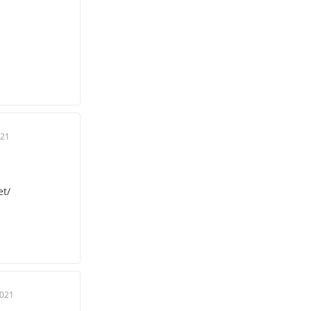
021
et/
2021