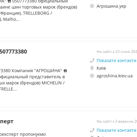
А" ☎️ 0507773380 официальный
Агрошина.укр
раине шин торговых марок (брендов)
(Франция), TRELLEBORG /
 Malho...
507773380
На сайті з 23 січня 20
Показати контакти
Київ
73380 Компания "АГРОШИНА" ☎️
agroshina.kiev.ua
 официальный представитель в
х марок (брендов) MICHELIN /
RELLE...
сперт
На сайті з 3 вересня 
Показати контакти
роексперт пропонуємо