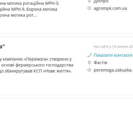
Дніпро
рона мотика ротаційна МРН-3,
agrompk.com.ua
ційна МРН-9, Борона мотика
рона мотика рот...
а"
На сайті з 14 липня 2
Показати контакти
у компанію «Перемога» створено у
Фастів
а основі фермерського господарства
peremoga.zakupka
що збанкрутував КСП «Нове життя».