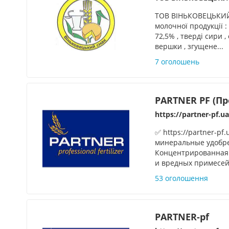
ТОВ ВІНЬКОВЕЦЬКИЙ
молочної продукції :
72,5% , тверді сири 
вершки , згущене...
7 оголошень
PARTNER PF (П
https://partner-pf.u
✅ https://partner-pf
минеральные удобр
Концентрированная 
и вредных примесей!
53 оголошення
PARTNER-pf