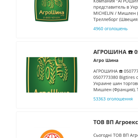
Компания "АГРОШИН
представитель в Ук
MICHELIN / Мишлен 
Треллеборг (Швеция),
4960 оголошень
АГРОШИНА ☎️ 0
Агро Шина
АГРОШИНА ☎️ 05077
0507773380 Bigtires
Украине шин торговы
Мишлен (Франция), T
53363 оголошення
ТОВ ВП Агроек
Сьогодні ТОВ ВП Аг