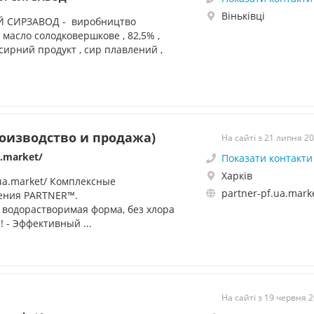
Віньківці
 СИРЗАВОД - виробництво
 масло солодковершкове , 82,5% ,
, сирний продукт , сир плавлений ,
роизводство и продажа)
На сайті з 21 липня 2
a.market/
Показати контакти
Харків
.ua.market/ Комплексные
partner-pf.ua.mark
ения PARTNER™.
водорастворимая форма, без хлора
 - Эффективный ...
На сайті з 19 червня 