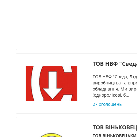
ТОВ НВФ "Сведа
ТОВ НВФ "Сведа, Лтд"
виробництва та впр
обладнання. Ми виро
(одноролікові, б...
27 оголошень
ТОВ ВІНЬКОВЕ
ТОВ ВІНЬКОВЕЦЬК