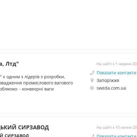
, Лтд"
На сайті з 1 червня 2
Показати контакти
 є одним з лідерів з розробки,
Запоріжжя
овадження промислового вагового
sweda.com.ua
бляємо: - конвеєрні ваги
ЦЬКИЙ СИРЗАВОД
На сайті з 10 липня 2
ИЙ СИРЗАВОД
Показати контакти