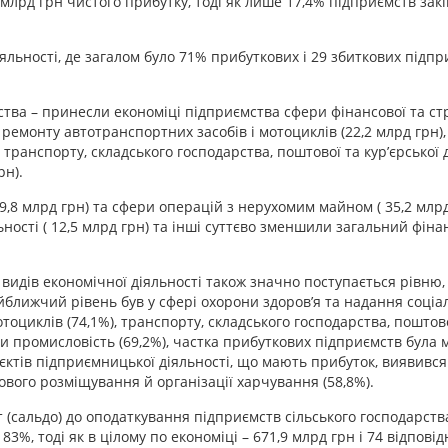
 млрд грн чистого прибутку, тоді як лише 17,4% підприємств зак
яльності, де загалом було 71% прибуткових і 29 збиткових підпр
ства – принесли економіці підприємства сфери фінансової та ст
лі, ремонту автотранспортних засобів і мотоциклів (22,2 млрд грн)
 транспорту, складського господарства, поштової та кур’єрської 
рн).
9,8 млрд грн) та сфери операцій з нерухомим майном ( 35,2 млрд
ьності ( 12,5 млрд грн) та інші суттєво зменшили загальний фін
 видів економічної діяльності також значно поступається рівню,
айближчий рівень був у сфері охорони здоров’я та надання соціа
тоциклів (74,1%), транспорту, складського господарства, поштов
ючи промисловість (69,2%), частка прибуткових підприємств була
єктів підприємницької діяльності, що мають прибуток, виявився
сового розміщування й організації харчування (58,8%).
 (сальдо) до оподаткування підприємств сільського господарства
83%, тоді як в цілому по економіці – 671,9 млрд грн і 74 відпов