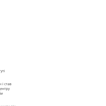
уті
 і став
центру
би