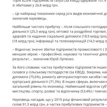
Торік 82,6% підприємств галузі (за КВЕД) одержали 107,9
зі збитками у 26,8 млрд грн.
– Це найкращі показники серед усіх видів економічної ді
зазначив науковець.
Найбільше чистого прибутку – після сільського господар
діяльності (25,3 млрд грн), оптової та роздрібної торгів
здоров’я та надання соціальної допомоги (18,9 млрд грн),
(18 млрд грн), інформації та телекомунікацій (14,3 млрд г
– Водночас значні збитки підприємств промисловості ( 3
меншою мірою – професійної, наукової та технічної діял
результат, – зазначив Юрій Лупенко.
За його словами, частка прибуткових підприємств інших
склався у сільському господарстві (за КВЕД). Зокрема, н
допомоги (75,6%), ремонту автотранспортних засобів і мо
кур’єрської діяльності (71,3%). В інших сферах, включа
загальний рівень по економіці. Найменший відсоток суб’
мистецтва, спорту, розваг та відпочинку (53,4%) і тимча
Науковець нагадав, що у 2019 році фінансовий результат
склав 91,3 млрд грн, а частка прибуткових підприємств – 