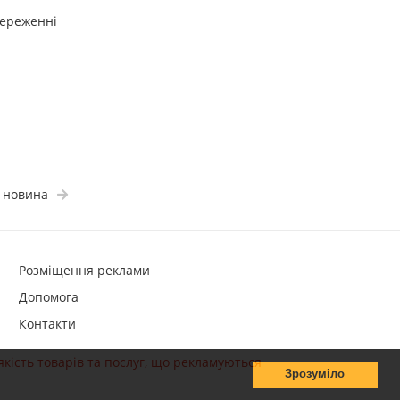
береженні
 новина
Розміщення реклами
Допомога
Контакти
якість товарів та послуг, що рекламуються
Зрозуміло