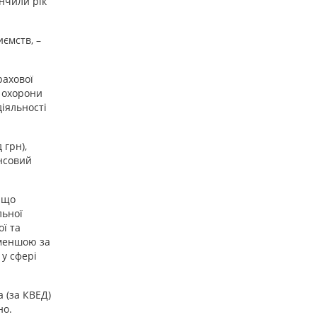
інчили рік
иємств, –
рахової
, охорони
діяльності
 грн),
ансовий
 що
льної
ої та
 меншою за
 у сфері
 (за КВЕД)
ідно.