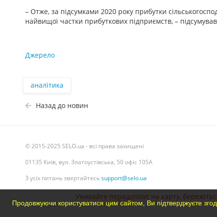
– Отже, за підсумками 2020 року прибутки сільськогос
найвищої частки прибуткових підприємств, – підсумува
Джерело
аналітика
Назад до новин
© 2015-2025 SELO.ua - всі права захищені
01135 Київ, вул. Златоустівська, 50 офіс 105А
З усіх питань звертайтесь
support@selo.ua
Уникайте передоплат на карту, бережіться
Продовжуючи користуватися цим сайтом, Ви підтверджуєте згод