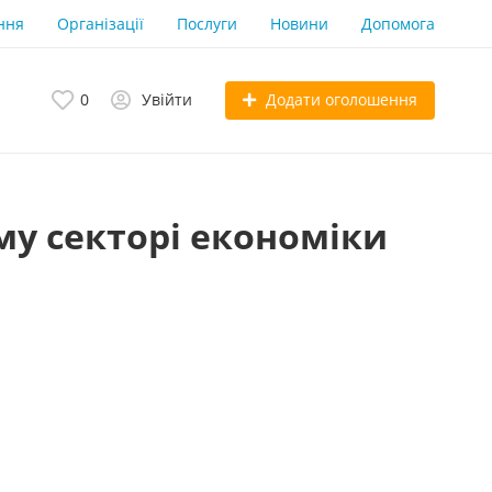
ння
Організації
Послуги
Новини
Допомога
Додати оголошення
0
Увійти
му секторі економіки