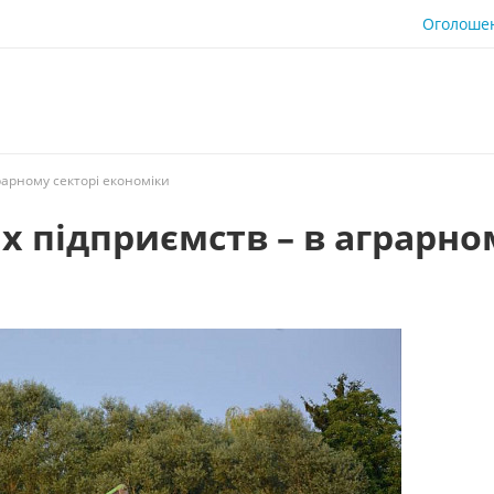
Оголоше
рарному секторі економіки
 підприємств – в аграрно