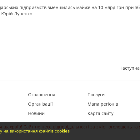
подарських підприємств зменшились майже на 10 млрд грн при з
в Юрій Лупенко.
Наступна
Оголошення
Послуги
Організації
Мапа регіонів
Новини
Карта сайту
 шахраїв! Сайт не несе відповідальності за зміст оголошень та 
у на використання файлів cookies