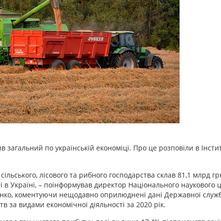
загальний по українській економіці. Про це розповіли в Інстит
ільського, лісового та рибного господарства склав 81,1 млрд грн
ті в Україні, – поінформував директор Національного наукового 
пенко, коментуючи нещодавно оприлюднені дані Державної служ
в за видами економічної діяльності за 2020 рік.