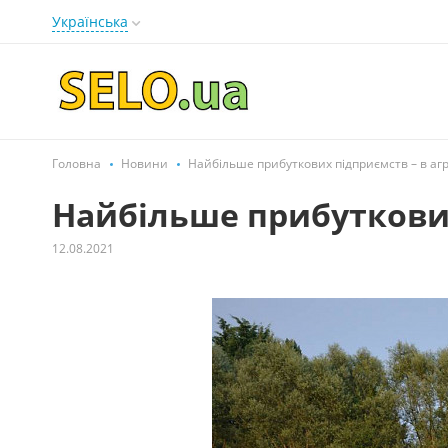
Українська
Головна
Новини
Найбільше прибуткових підприємств – в аг
Найбільше прибуткових
12.08.2021