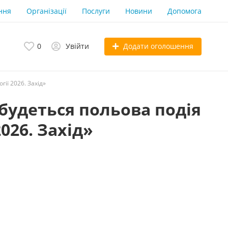
ння
Організації
Послуги
Новини
Допомога
Додати оголошення
0
Увійти
ії 2026. Захід»
будеться польова подія
026. Захід»