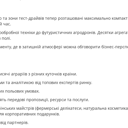
ер та зони тест-драйвів тепер розташовані максимально компакт
й час.
тообробної техніки до футуристичних агродронів. Десятки агрега
 полі.
менту, де в затишній атмосфері можна обговорити бізнес-персп
ячі аграріїв з різних куточків країни.
и та аналітикою від топових експертів ринку.
них польових умовах.
ять передові пропозиції, ресурси та послуги.
нських майстрів (фермерські делікатеси, натуральна косметика
для корпоративних подарунків.
від партнерів.