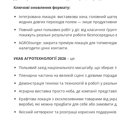
Ключові оновлення формату:
Інтегрована локація: виставкова зона, головний шат
жодних довгих переходів полем — лише продуктивни
Повний цикл польових робіт у дії: від класичної ґрун
покажуть реальні результати роботи безпосередньо в
AGROlounge: закрита преміум локація для топменедж
налагодити цінні контакти.
УКАБ АГРОТЕХНОЛОГІЇ 2026
– це:
Польовий захід національного масштабу, що збирає тис
Пленарна частина на великій сцені з дієвими порадам
Демонстрація техніки та технологій в роботі у реаль
Аграрна виставка просто неба, де компанії представл
Крафтова локація з ексклюзивними товарами від украї
вироби), які можна придбати для себе або замовити 
Якісний нетворкінг та розіграші корисних подарунків 