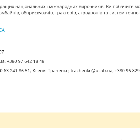
айкращих національних і міжнародних виробників. Ви побачите м
комбайнів, обприскувачів, тракторів, агродронів та систем точно
zCA
07
ua
, +380 97 642 18 48
80 63 241 86 51; Ксенія Траченко,
trachenko@ucab.ua
, +380 96 829