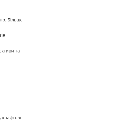
но. Більше
тів
ективи та
, крафтові