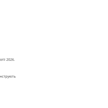
гії 2026.
монструють