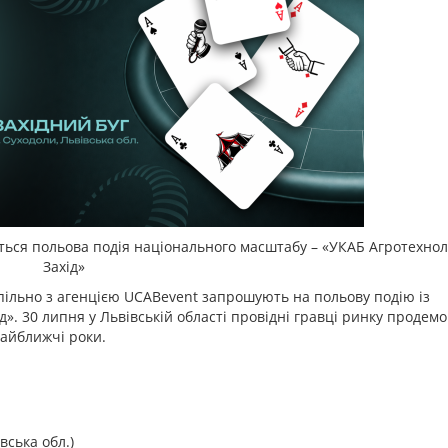
ться польова подія національного масштабу – «УКАБ Агротехноло
Захід»
спільно з агенцією UCABevent запрошують на польову подію із
ід». 30 липня у Львівській області провідні гравці ринку проде
найближчі роки.
івська обл.)