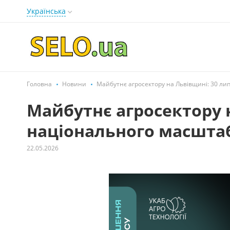
Українська
Головна
Новини
Майбутнє агросектору на Львівщині: 30 лип
Майбутнє агросектору н
національного масштабу
22.05.2026