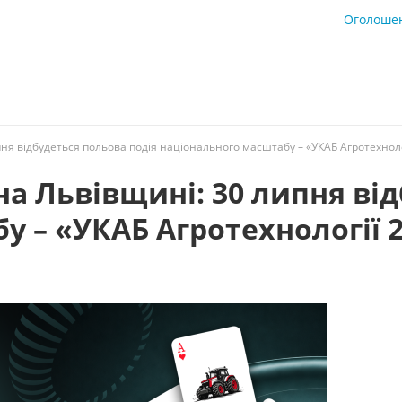
Оголоше
ня відбудеться польова подія національного масштабу – «УКАБ Агротехнолог
а Львівщині: 30 липня від
 – «УКАБ Агротехнології 2