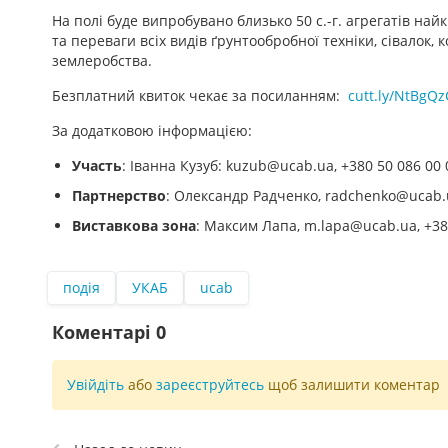
На полі буде випробувано близько 50 с.-г. агрегатів н
та переваги всіх видів ґрунтообробної техніки, сівалок, 
землеробства.
Безплатний квиток чекає за посиланням:
cutt.ly/NtBgQ
За додатковою інформацією:
Участь
: Іванна Кузуб:
kuzub@ucab.ua
, +380 50 086 00 
Партнерство
: Олександр Радченко,
radchenko@ucab.
Виставкова зона
: Максим Лапа,
m.lapa@ucab.ua
, +3
подія
УКАБ
ucab
Коментарі
0
Увійдіть
або
зареєструйтесь
щоб залишити коментар