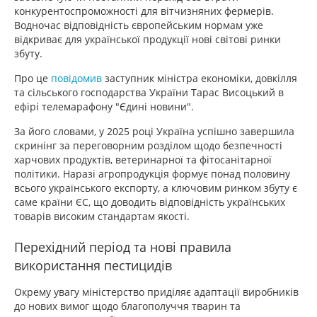
конкурентоспроможності для вітчизняних фермерів.
Водночас відповідність європейським нормам уже
відкриває для української продукції нові світові ринки
збуту.
Про це
повідомив
заступник міністра економіки, довкілля
та сільського господарства України Тарас Висоцький в
ефірі телемарафону "Єдині новини".
За його словами, у 2025 році Україна успішно завершила
скринінг за переговорним розділом щодо безпечності
харчових продуктів, ветеринарної та фітосанітарної
політики. Наразі агропродукція формує понад половину
всього українського експорту, а ключовим ринком збуту є
саме країни ЄС, що доводить відповідність українських
товарів високим стандартам якості.
Перехідний період та нові правила
використання пестицидів
Окрему увагу міністерство приділяє адаптації виробників
до нових вимог щодо благополуччя тварин та