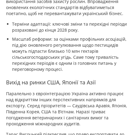
використання засобів захисту рослин. Впровадження
оновлених екологічних стандартів відбуватиметься
поетапно, щоб не перевантажувати український бізнес.
Терміни адаптації: ключові зміни та перехідні періоди
розраховані до кінця 2028 року.
Масштаб реформи: за оцінками профільних асоціацій,
під дію оновленого регулювання щодо пестицидів
можуть підпасти близько 10 млн гектарів
сільськогосподарських угідь. Саме тому тривалість
перехідних періодів є одним із головних питань у
переговорному процесі.
Вихід на ринки США, Японії та Азії
Паралельно з євроінтеграцією Україна активно працює
над відкриттям інших перспективних напрямків для
експорту. Серед пріоритетів — Саудівська Аравія, Японія,
Південна Корея, США та В’єтнам. Наразі триває
погодження ветеринарних і санітарних вимог та
проходження міжнародних аудитів.
Тарас Висоцький підкреслив, що право експортувати до