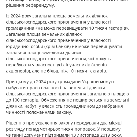
рішення референдуму.
Із 2024 року загальна площа земельних ділянок
сільськогосподарського призначення у власності
громадянина «не може перевищувати 10 тисяч гектарів».
Загальна площа земельних ділянок
сільськогосподарського призначення у власності
юридичної особи (крім банків) не може перевищувати
загальної площі земельних ділянок
сільськогосподарського призначення, які можуть
перебувати у власності усіх її учасників (членів,
акціонерів), але не більш ніж 10 тисяч гектарів.
При цьому до 2024 року громадяни України можуть
набувати право власності на земельні ділянки
сільськогосподарського призначення загальною площею
до 100 гектарів. Обмеження не поширюється на земельні
ділянки, набуті у власність громадянином до набрання
чинності положеннями закону.
Рішенню про ухвалення закону передували два місяці
розгляду понад чотирьох тисяч поправок. У першому
читанні документ підтримали 13 листопада 2019 року.