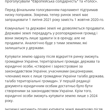
проголусували "Європейська солідарність" та «Голос».
Перед фінальним голосуванням парламент підтримав
низку поправок. Зокрема, тепер ринок землі має
запрацювати 1 липня 2021 року замість 1 жовтня 2020-го.
Комунальні та державні землі не дозволяється продавати.
Державні землі передадуть у розпорядження громад і
вони зможуть лише здавати їх в оренду, але не
продавати. Аналогічно буде з тими землями, які
залишаться у держави.
Купувати землю одразу після відкриття ринку зможуть
громадяни України, територіальні громади, держава та
юридичні особи, «створені і зареєстровані за
законодавством України, учасниками (акціонерами,
членами) яких є лише громадяни України та/або держава,
та/або територіальні громади». У першій редакції
документа юридичним особам достатньо було бути
створеними за законодавством України. Крім того,
юридичні особи зможуть купувати землю лише з 2024
року.
Іноземці матимуть право купувати землі винятково після