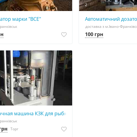
2
атор марки "ВСЕ"
Автоматичний дозат
ранківськ
доставка з м.Івано-Франківс
рн
100 грн
ощей и фруктов
очная машина КЗК для рыбных и мясных консервов
ранківськ
 грн
Торг