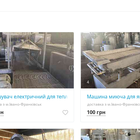
4
увач електричний для теплової обробки овочів та фрукт
Машина миюча для ягі
а з м.Івано-Франківськ
доставка з м.Івано-Франківс
рн
100 грн