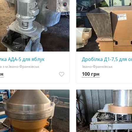
2
лка АДА-5 для яблук
Дробілка Д1-7,5 для о
а з м.Івано-Франківськ
Івано-Франківськ
рн
100 грн