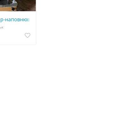
ор-наповнювач Б4-КДН-22
ьк