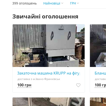
399 оголошень
Найновіші
ГРН
Звичайні оголошення
6
4
Закаточна машина KRUPP на фігурну банку
Бланш
доставка з м.Івано-Франківськ
доставк
100 грн
100 г