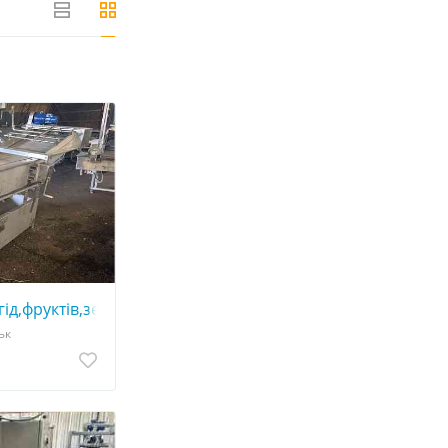
ів
д,фруктів,зелені
ьк