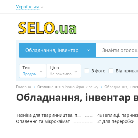
Українська
Обладнання, інвентар
Тип
Ціна
З фото
Від прива
Продам
Не важливо
Головна
Оголошення в Івано-Франківську
Обладнання, інвен
Обладнання, інвентар 
Техніка для тваринництва, птаховодства, рибоводства
49
Теплиці, парник
Опалення та мікроклімат
21
Для переробки