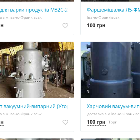
булі та інших овочів
 для варки продуктів МЗ2С-244
Фаршемішалка Л5-Ф
а з м.Івано-Франківськ
Івано-Франківськ
рн
100 грн
3
т вакуумний-випарний (Угорщина)
Харчовий вакуум-вип
а з м.Івано-Франківськ
доставка з м.Івано-Франківс
рн
100 грн
Торг