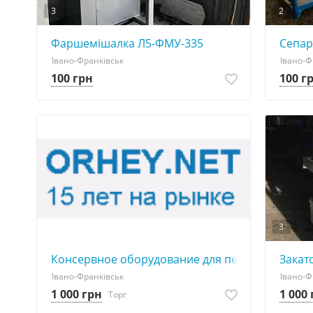
3
2
Фаршемішалка Л5-ФМУ-335
Сепар
Івано-Франківськ
Івано-Ф
100 грн
100 г
3
Консервное оборудование для переработки ов
Закат
Івано-Франківськ
Івано-Ф
1 000 грн
1 000
Торг