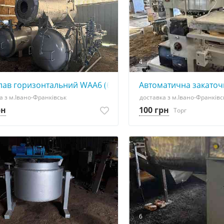
4
лав горизонтальний WAA6 (6 корзин),Poland
Автоматична закаточ
а з м.Івано-Франківськ
доставка з м.Івано-Франківс
рн
100 грн
Торг
6