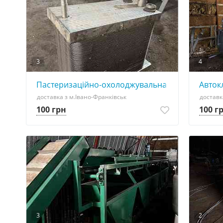
3
4
Пастеризаційно-охолоджувальна установка
Авток
доставка з м.Івано-Франківськ
доставк
100 грн
100 г
3
2