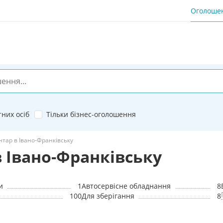
Оголоше
тних осіб
Тільки бізнес-оголошення
тар в Івано-Франківську
в Івано-Франківську
и
1
Автосервісне обладнання
8
100
Для зберігання
8