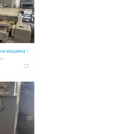
на машина Б4-КЗК-80
ьк