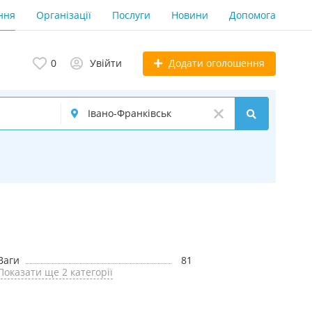
ння
Організації
Послуги
Новини
Допомога
Додати оголошення
0
Увійти
Ваги
81
Показати ще 2 категорії