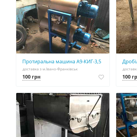
3
Протиральна машина А9-КИГ-3,5
Дробі
доставка з м.Івано-Франківськ
доставк
100 грн
100 г