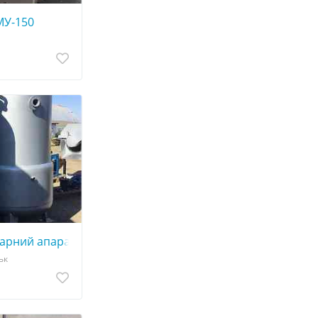
МУ-150
арний апарат МЗС-320 (1250л)
ьк