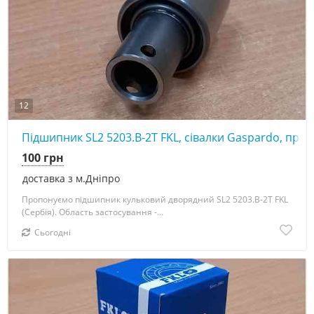
12
Підшипник SL2 5203.B-2T FKL, сівалки Gaspardo, прик
100 грн
доставка з м.Дніпро
Пропонуємо підшипник кульковий дворядний SL2 5203.B-2T FKL
(Сербія). Область застосування -...
Сьогодні