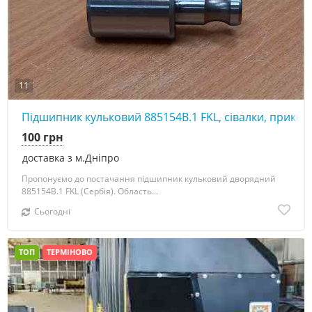
11
Підшипник кульковий 885154В.1 FKL, сівалки, прикот
100 грн
доставка з м.Дніпро
Пропонуємо до постачання підшипник кульковий дворядний
885154В.1 FKL (Сербія). Область...
Сьогодні
ТОП
ТЕРМІНОВО