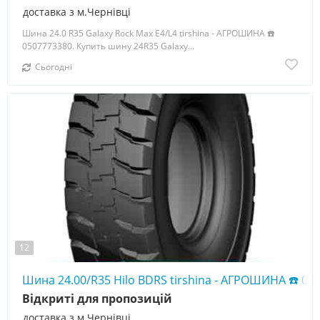
доставка з м.Чернівці
Шина 24.0 R35 Galaxy Rock Max E4/L4 tirshina - АГРОШИНА ☎️
0507773380. Купить шину 24R35 Galaxy...
Сьогодні
12
Шина 24.00/R35 Hilo BDRS tirshina - АГРОШИНА ☎️ 05
Відкриті для пропозицій
доставка з м.Чернівці