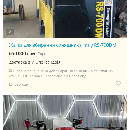
2
Жатка для збирання соняшника типу RS-700DM
650 000 грн
Торг
доставка з м.Олександрія
Жниварка призначена для збирання соняшнику так званим
«суцільним зрізом» незалежно від напрямку...
Сьогодні