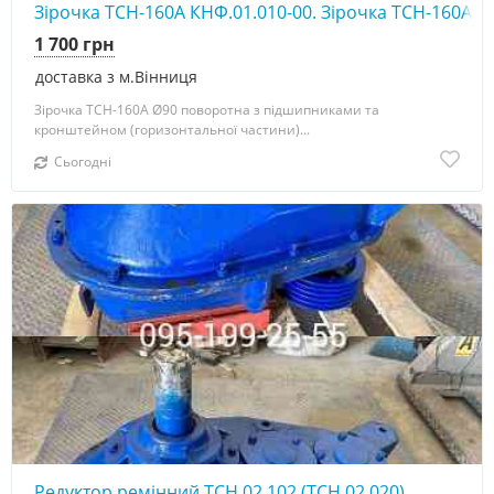
Зірочка ТСН-160А КНФ.01.010-00. Зірочка ТСН-160А К
1 700 грн
доставка з м.Вінниця
Зірочка ТСН-160А Ø90 поворотна з підшипниками та
кронштейном (горизонтальної частини)...
Сьогодні
Редуктор ремінний ТСН.02.102 (ТСН.02.020)