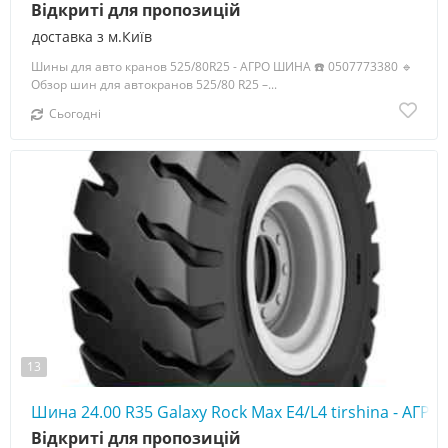
Відкриті для пропозицій
доставка з м.Київ
Шины для авто кранов 525/80R25 - АГРО ШИНА ☎️ 0507773380 🔹
Обзор шин для автокранов 525/80 R25 –...
Сьогодні
13
Шина 24.00 R35 Galaxy Rock Max E4/L4 tirshina - АГ
Відкриті для пропозицій