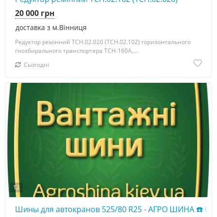
20 000 грн
доставка з м.Вінниця
Редуктор ремінний ТСН.02.020 (ТСН.02.102) горизонтального
гнозбирального транспортера ТСН-160А,...
Сьогодні
12
Шины для автокранов 525/80 R25 - АГРО ШИНА ☎️ 05