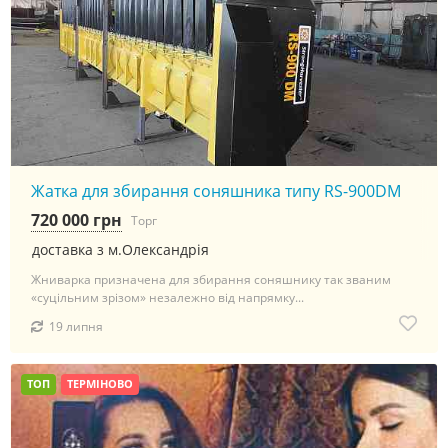
Жатка для збирання соняшника типу RS-900DM
720 000 грн
Торг
доставка з м.Олександрія
Жниварка призначена для збирання соняшнику так званим
«суцільним зрізом» незалежно від напрямку...
19 липня
ТОП
ТЕРМІНОВО