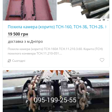
Похила камера (корито) ТСН-160, ТСН-3Б, ТСН-2Б. Ко
19 500 грн
доставка з м.Дніпро
Похила камера (корито) ТСН-160А ТСН.11.210.3.60. Корито (ТСН)
похилого конвеєра ТСН.11.210-051....
Сьогодні