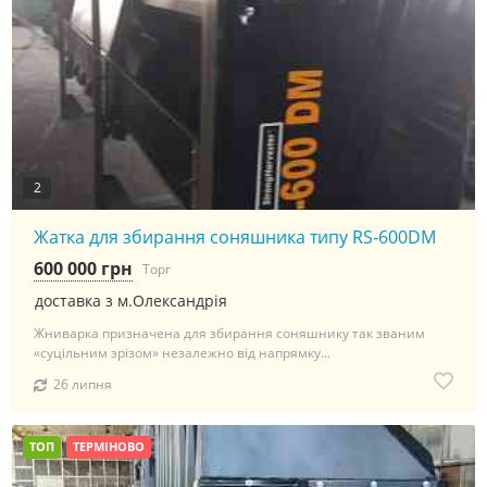
2
Жатка для збирання соняшника типу RS-600DM
600 000 грн
Торг
доставка з м.Олександрія
Жниварка призначена для збирання соняшнику так званим
«суцільним зрізом» незалежно від напрямку...
26 липня
ТОП
ТЕРМІНОВО