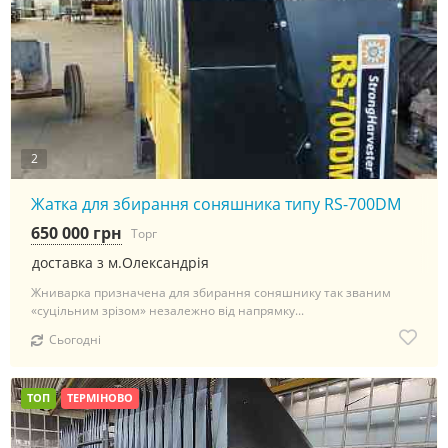
2
Жатка для збирання соняшника типу RS-700DM
650 000 грн
Торг
доставка з м.Олександрія
Жниварка призначена для збирання соняшнику так званим
«суцільним зрізом» незалежно від напрямку...
Сьогодні
ТОП
ТЕРМІНОВО