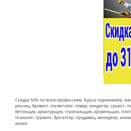
Скидка 50% по всем профессиям. Курсы парикмахер, ман
ресниц, бровист, косметолог, повар, кондитер, сушист, п
бетонщик, арматурщик, стропальщик, кровельщик, плотни
психолог, груминг, бухгалтер, продавец, менеджер, ани
языке.