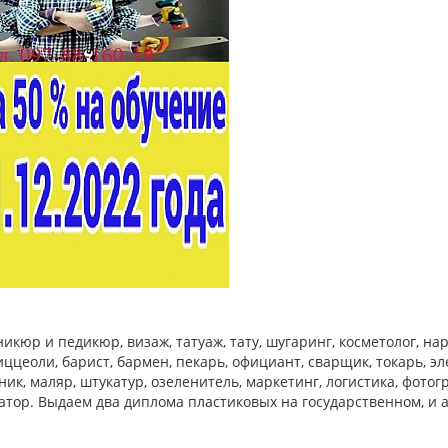
икюр и педикюр, визаж, татуаж, тату, шугаринг, косметолог, н
иццеоли, барист, бармен, пекарь, официант, сварщик, токарь, эл
к, маляр, штукатур, озеленитель, маркетинг, логистика, фотог
матор. Выдаем два диплома пластиковых на государственном, и 