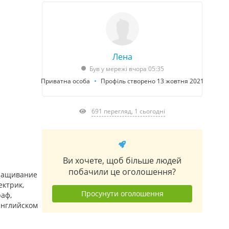
Лена
Був у мережі вчора 05:35
Приватна особа
Профіль створено 13 жовтня 2021
691 перегляд, 1 сьогодні
Ви хочете, щоб більше людей
побачили це оголошення?
аращивание
ектрик,
Просунути оголошення
раф,
английском