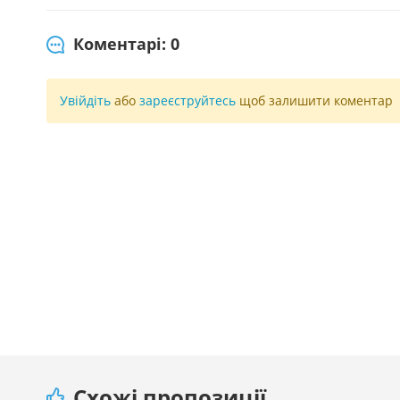
Коментарі: 0
Увійдіть
або
зареєструйтесь
щоб залишити коментар
Схожі пропозиції