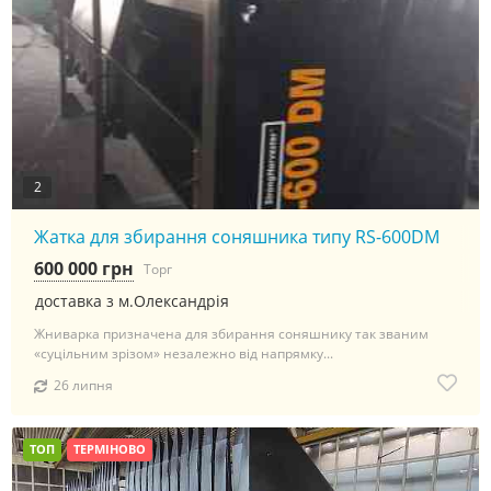
2
Жатка для збирання соняшника типу RS-600DM
600 000 грн
Торг
доставка з м.Олександрія
Жниварка призначена для збирання соняшнику так званим
«суцільним зрізом» незалежно від напрямку...
26 липня
ТОП
ТЕРМІНОВО