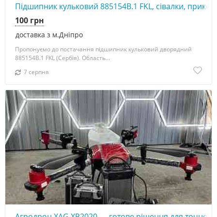
Підшипник кульковий 885154В.1 FKL, сівалки, прикот
100 грн
доставка з м.Дніпро
Пропонуємо до постачання підшипник кульковий дворядний
885154В.1 FKL (Сербія). Область...
7 серпня
Агродрон XAG XP2020 — готове рішення для точного