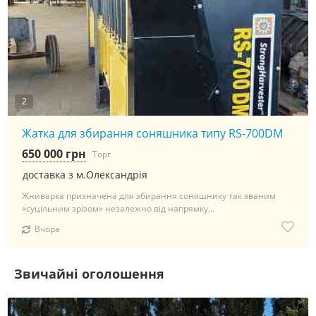
2
Жатка для збирання соняшника типу RS-700DM
650 000 грн
Торг
доставка з м.Олександрія
Жниварка призначена для збирання соняшнику так званим
«суцільним зрізом» незалежно від напрямку...
Вчора
Звичайні оголошення