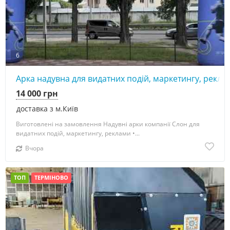
6
Арка надувна для видатних подій, маркетингу, рекла
14 000 грн
доставка з м.Київ
Виготовлені на замовлення Надувні арки компанії Слон для
видатних подій, маркетингу, реклами •...
Вчора
ТОП
ТЕРМІНОВО