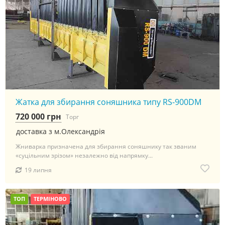
Жатка для збирання соняшника типу RS-900DM
720 000 грн
Торг
доставка з м.Олександрія
Жниварка призначена для збирання соняшнику так званим
«суцільним зрізом» незалежно від напрямку...
19 липня
ТОП
ТЕРМІНОВО