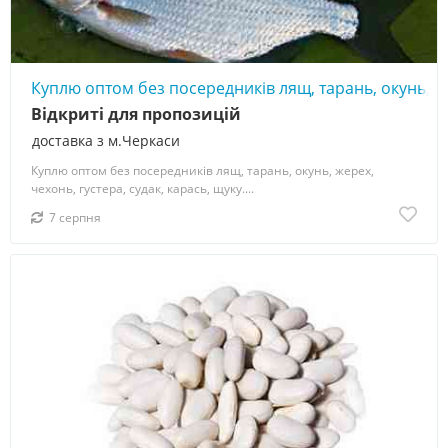
Куплю оптом без посередників лящ, тарань, окунь, же
Відкриті для пропозицій
доставка з м.Черкаси
Куплю оптом без посередників лящ, тарань, окунь, жерех,
чехонь, густера, судак, карась, щуку....
7 серпня