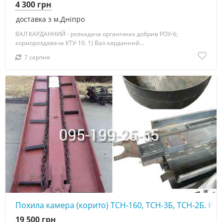
4 300 грн
доставка з м.Дніпро
ВАЛ КАРДАННИЙ - розкидача органічних добрив РОУ-6;
кормороздавача КТУ-10. 1) Вал карданний...
7 серпня
Похила камера (корито) ТСН-160, ТСН-3Б, ТСН-2Б. Ко
19 500 грн