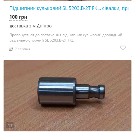
Підшипник кульковий SL 5203.B-2T FKL, сівалки, прик
100 грн
доставка з м.Дніпро
Пропонується до постачання підшипник кульковий дворядний
радіально-упорний SL 5203.B-2T FKL...
7 серпня
11