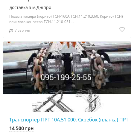
доставка з м.Дніпро
Похила камера (корито) ТСН-160А ТСН.11.210.3.60. Корито (ТСН)
похилого конвеєра ТСН.11.210-051....
7 серпня
Транспортер ПРТ 10А.51.000. Скребок (планка) ПРТ 1
14 500 грн