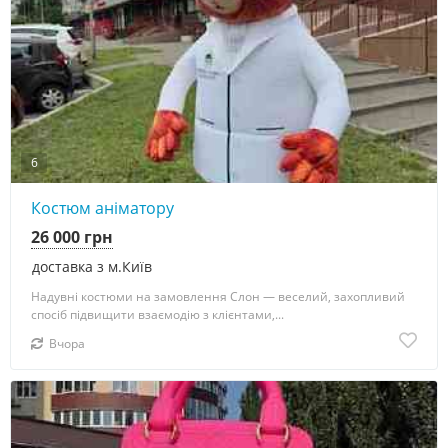
6
Костюм аніматору
26 000 грн
доставка з м.Київ
Надувні костюми на замовлення Слон — веселий, захопливий
спосіб підвищити взаємодію з клієнтами,...
Вчора