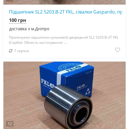
Підшипник SL2 5203.B-2T FKL, сівалки Gaspardo, прик
100 грн
доставка з м.Дніпро
Пропонуємо підшипник кульковий дворядний SL2 5203.B-2T FKL
(Сербія). Область застосування -...
7 серпня
12