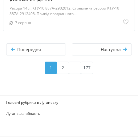
Ресора 14 л. КТУ-10 887А-2902012. Стремянка ресори КТУ-10
887А-2912408. Привід продольного...
7 серпня
Попередня
Наступна
1
2
...
177
Головні рубрики в Луганську
Луганська область