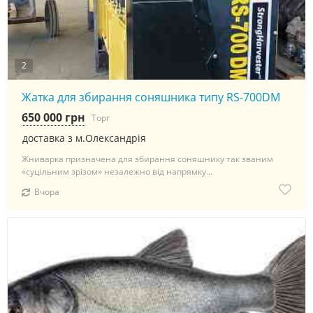
2
Жатка для збирання соняшника типу RS-700DM
650 000 грн
Торг
доставка з м.Олександрія
Жниварка призначена для збирання соняшнику так званим
«суцільним зрізом» незалежно від напрямку...
Вчора