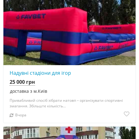
8
Надувні стадіони для ігор
25 000 грн
доставка з м.Київ
Привабливий спосіб зібрати натовп – організувати спортивні
змагання. Збільште кількість...
Вчора