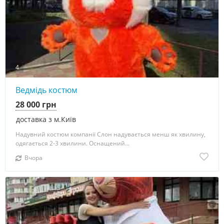
4
Ведмідь костюм
28 000 грн
доставка з м.Київ
Надувний костюм компанії Слон надувається менш як хвилину,
одягається 2-3 хвилини. Оснащений...
Вчора