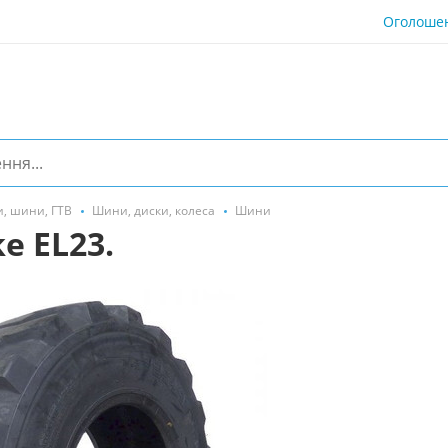
Оголоше
, шини, ГТВ
Шини, диски, колеса
Шини
e EL23.