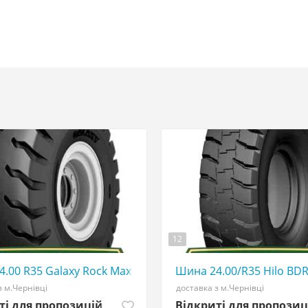
12
☎️ 0507773380
.00 R35 Galaxy Rock Max E4/L4 tirshina - АГРОШИНА ☎️ 0
Шина 24.00/R35 Hilo BDR
з м.Чернівці
доставка з м.Чернівці
ті для пропозицій
Відкриті для пропозиц