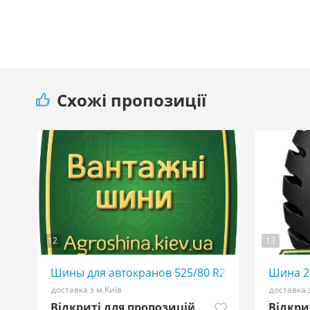
Схожі пропозиції
12
13
Шины для автокранов 525/80 R25 - АГРО ШИНА 
Шина 24
доставка з м.Київ
доставка 
Відкриті для пропозицій
Відкри