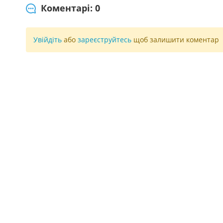
Коментарі: 0
Увійдіть
або
зареєструйтесь
щоб залишити коментар