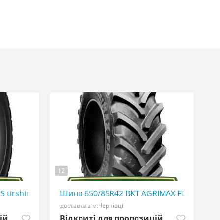
12
507773380
S tirshina - АГРОШИНА ☎️ 0507773380
Шина 650/85R42 BKT AGRIMAX FORCE tirsh
доставка з м.Чернівці
ій
Відкриті для пропозицій