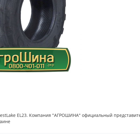
 WestLake EL23. Компания "АГРОШИНА" официальный представит
раине