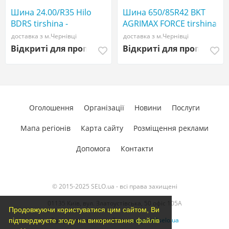
Шина 24.00/R35 Hilo
Шина 650/85R42 BKT
BDRS tirshina -
AGRIMAX FORCE tirshina -
АГРОШИНА ☎️
АГРОШИНА ☎️
доставка з м.Чернівці
доставка з м.Чернівці
0507773380
0507773380
Відкриті для пропозицій
Відкриті для пропозиці
Оголошення
Організації
Новини
Послуги
Мапа регіонів
Карта сайту
Розміщення реклами
Допомога
Контакти
© 2015-2025 SELO.ua - всі права захищені
01135 Київ, вул. Златоустівська, 50 офіс 105А
Продовжуючи користуватися цим сайтом, Ви
З усіх питань звертайтесь
support@selo.ua
підтверджуєте згоду на використання файлів