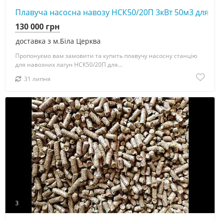
Плавуча насосна навозу НСК50/20П 3кВт 50м3 для ла
130 000 грн
доставка з м.Біла Церква
Пропонуємо вам замовити та купить плавучу насосну станцію
для навозних лагун НСК50/20П для...
31 липня
3