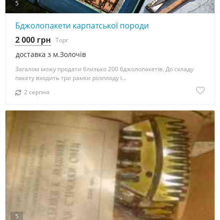
5
Бджолопакети карпатської породи
2 000 грн
Торг
доставка з м.Золочів
Загалом можу продати близько 200 бджолопакетів. До складу
пакету входить три рамки розплоду і...
2 серпня
5