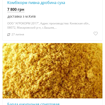
Комбікорм пивна дробина суха
7 800 грн
доставка з м.Київ
ООО "АГРОКОРМ 2017", Адрес производства: Киевская обл.,
08072, Макаровский р-н, с.Бышев,...
27 липня
2
Барда кукурузная спиртовая