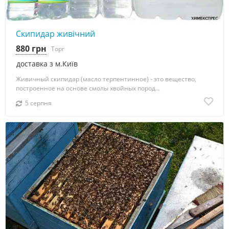
Скипидар живічний
880 грн
Торг
доставка з м.Київ
Живичный скипидар (масло терпентинное) - это вещество,
построенное на основе смолы хвойных пород...
5 серпня