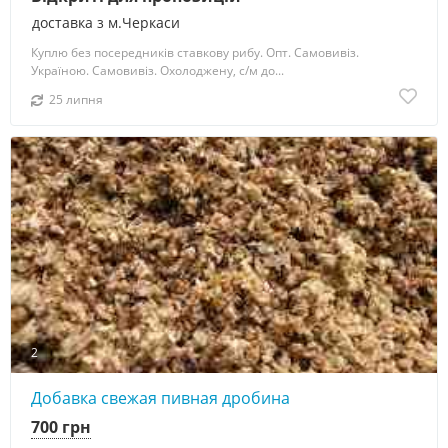
доставка з м.Черкаси
Куплю без посередників ставкову рибу. Опт. Самовивіз.
Україною. Самовивіз. Охолоджену, с/м до...
25 липня
2
Добавка свежая пивная дробина
700 грн