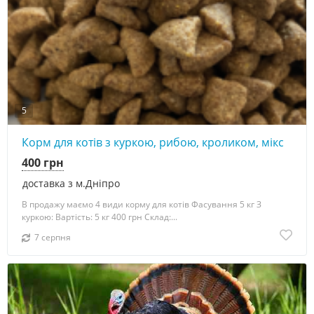
5
Корм для котів з куркою, рибою, кроликом, мікс
400 грн
доставка з м.Дніпро
В продажу маємо 4 види корму для котів Фасування 5 кг З
куркою: Вартість: 5 кг 400 грн Склад:...
7 серпня