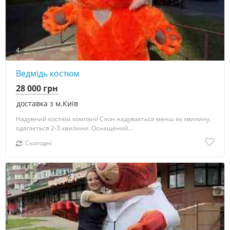
4
Ведмідь костюм
28 000 грн
доставка з м.Київ
Надувний костюм компанії Слон надувається менш як хвилину,
одягається 2-3 хвилини. Оснащений...
Сьогодні