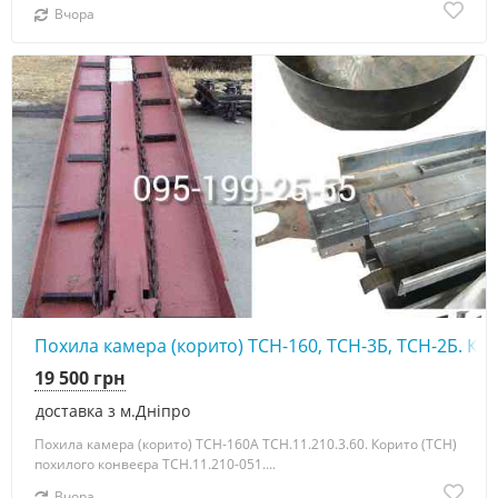
Вчора
Похила камера (корито) ТСН-160, ТСН-3Б, ТСН-2Б. Ко
19 500 грн
доставка з м.Дніпро
Похила камера (корито) ТСН-160А ТСН.11.210.3.60. Корито (ТСН)
похилого конвеєра ТСН.11.210-051....
Вчора