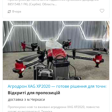
885154В.1 FKL (Сербія). Область...
Вчора
Агродрон XAG XP2020 — готове рішення для точного
Відкриті для пропозицій
доставка з м.Черкаси
Пропонуємо нові та вживані агродрони XAG XP2020, повністю
готові до експлуатації. Техніка...