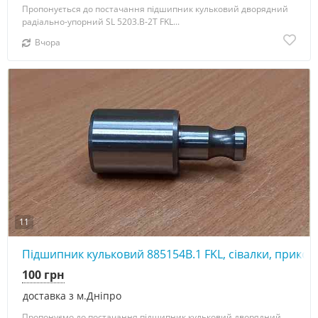
Пропонується до постачання підшипник кульковий дворядний
радіально-упорний SL 5203.B-2T FKL...
Вчора
11
Підшипник кульковий 885154В.1 FKL, сівалки, прикот
100 грн
доставка з м.Дніпро
Пропонуємо до постачання підшипник кульковий дворядний