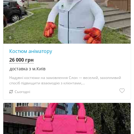
6
Костюм аніматору
26 000 грн
доставка з м.Київ
Надувні костюми на замовлення Слон — веселий, захопливий
спосіб підвищити взаємодію з клієнтами,...
Сьогодні