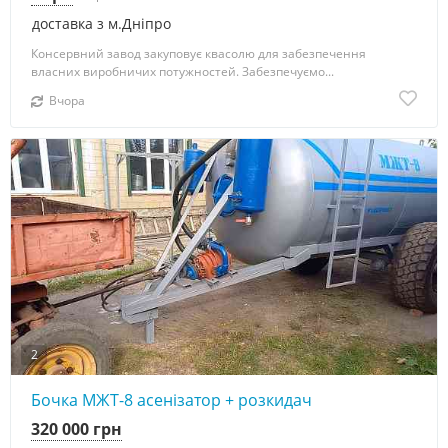
доставка з м.Дніпро
Консервний завод закуповує квасолю для забезпечення
власних виробничих потужностей. Забезпечуємо...
Вчора
2
Бочка МЖТ-8 асенізатор + розкидач
320 000 грн