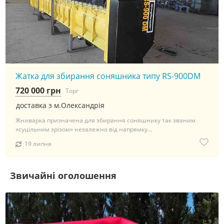
Жатка для збирання соняшника типу RS-900DM
720 000 грн
Торг
доставка з м.Олександрія
Жниварка призначена для збирання соняшнику так званим
«суцільним зрізом» незалежно від напрямку...
19 липня
Звичайні оголошення