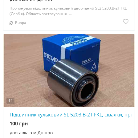
Пропонуємо підшипник кульковий дворядний SL2 5203.B-2T FKL
(Сербія). Область застосування -...
Вчора
12
Підшипник кульковий SL 5203.B-2T FKL, сівалки, прик
100 грн
доставка з м.Дніпро