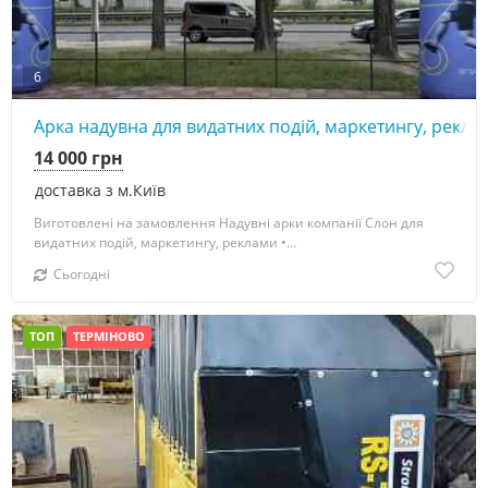
6
Арка надувна для видатних подій, маркетингу, рекла
14 000 грн
доставка з м.Київ
Виготовлені на замовлення Надувні арки компанії Слон для
видатних подій, маркетингу, реклами •...
Сьогодні
ТОП
ТЕРМІНОВО