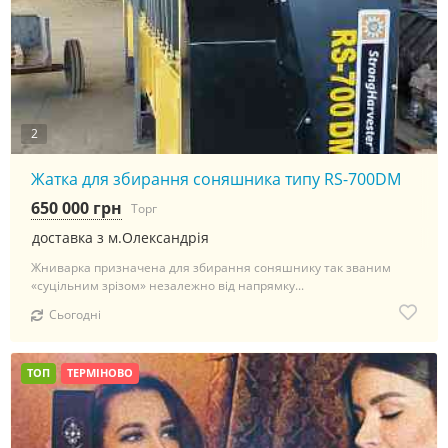
2
Жатка для збирання соняшника типу RS-700DM
650 000 грн
Торг
доставка з м.Олександрія
Жниварка призначена для збирання соняшнику так званим
«суцільним зрізом» незалежно від напрямку...
Сьогодні
ТОП
ТЕРМІНОВО