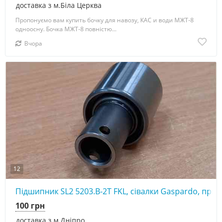
доставка з м.Біла Церква
Пропонуємо вам купить бочку для навозу, КАС и води МЖТ-8
одноосну. Бочка МЖТ-8 повністю...
Вчора
12
Підшипник SL2 5203.B-2T FKL, сівалки Gaspardo, прик
100 грн
доставка з м.Дніпро