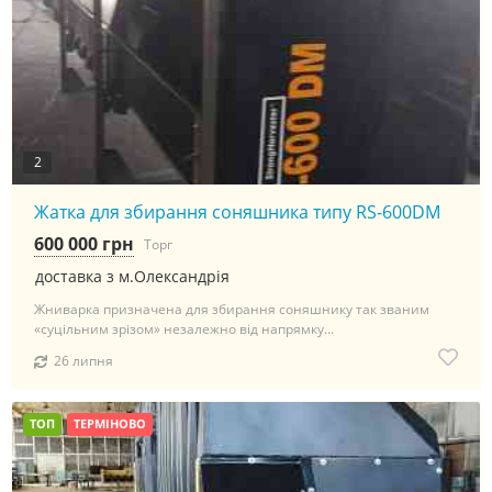
2
Жатка для збирання соняшника типу RS-600DM
600 000 грн
Торг
доставка з м.Олександрія
Жниварка призначена для збирання соняшнику так званим
«суцільним зрізом» незалежно від напрямку...
26 липня
ТОП
ТЕРМІНОВО