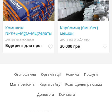
5
Комплекс
Карбомид (биг-бег)
NPK+S+MgO+ME(Хелаты),
мешок
Добрива мінеральні
доставка з м.Харків
доставка з м.Дніпро
Відкриті для пропозицій
30 000 грн
Оголошення
Організації
Новини
Послуги
Мапа регіонів
Карта сайту
Розміщення реклами
Допомога
Контакти