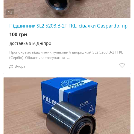
12
Підшипник SL2 5203.B-2T FKL, сівалки Gaspardo, прик
100 грн
доставка з м.Дніпро
Пропонуємо підшипник кульковий дворядний SL2 5203.B-2T FKL
(Сербія). Область застосування -...
Вчора