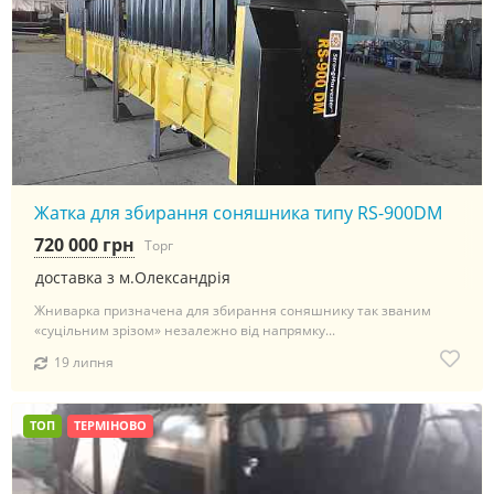
Жатка для збирання соняшника типу RS-900DM
720 000 грн
Торг
доставка з м.Олександрія
Жниварка призначена для збирання соняшнику так званим
«суцільним зрізом» незалежно від напрямку...
19 липня
ТОП
ТЕРМІНОВО