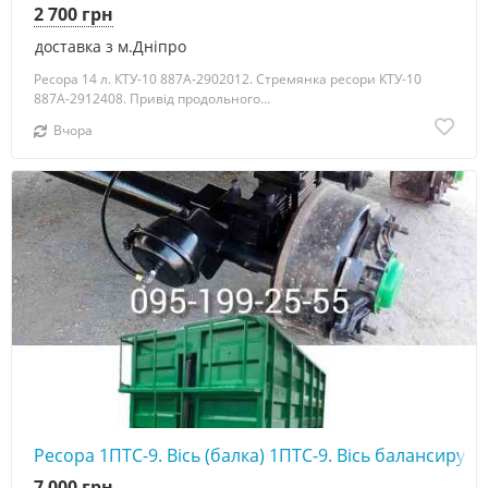
2 700 грн
доставка з м.Дніпро
Ресора 14 л. КТУ-10 887А-2902012. Стремянка ресори КТУ-10
887А-2912408. Привід продольного...
Вчора
Ресора 1ПТС-9. Вісь (балка) 1ПТС-9. Вісь балансиру 1
7 000 грн