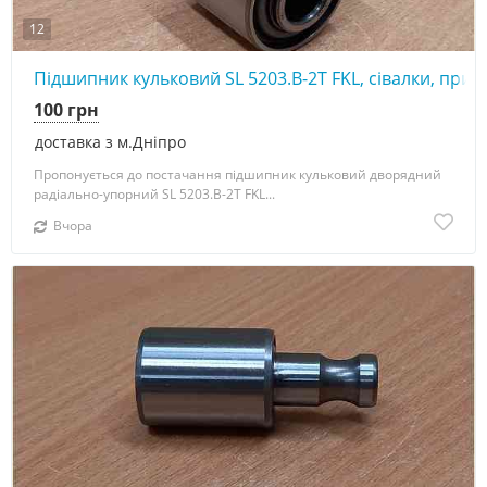
12
Підшипник кульковий SL 5203.B-2T FKL, сівалки, прик
100 грн
доставка з м.Дніпро
Пропонується до постачання підшипник кульковий дворядний
радіально-упорний SL 5203.B-2T FKL...
Вчора