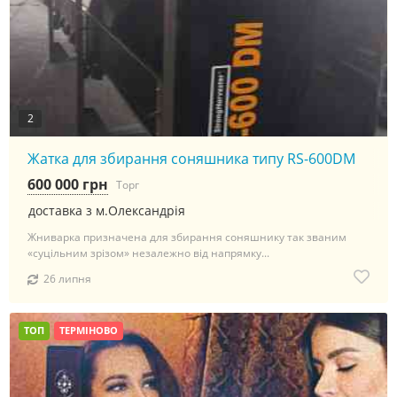
2
Жатка для збирання соняшника типу RS-600DM
600 000 грн
Торг
доставка з м.Олександрія
Жниварка призначена для збирання соняшнику так званим
«суцільним зрізом» незалежно від напрямку...
26 липня
ТОП
ТЕРМІНОВО