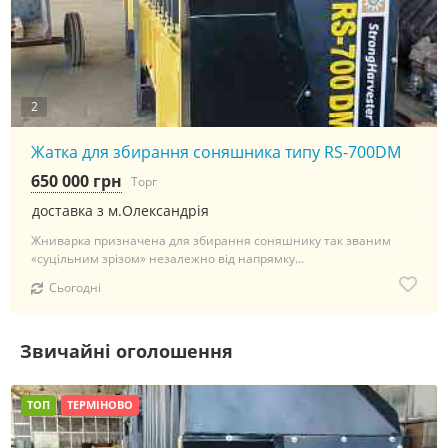
2
Жатка для збирання соняшника типу RS-700DM
650 000 грн
Торг
доставка з м.Олександрія
Жниварка призначена для збирання соняшнику так званим
«суцільним зрізом» незалежно від напрямку...
Сьогодні
Звичайні оголошення
ТОП
ТЕРМІНОВО