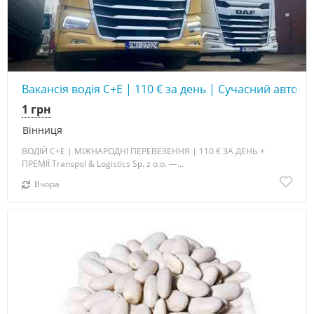
Вакансія водія C+E | 110 € за день | Сучасний автоп
1 грн
Вінниця
ВОДІЙ C+E | МІЖНАРОДНІ ПЕРЕВЕЗЕННЯ | 110 € ЗА ДЕНЬ +
ПРЕМІЇ Transpol & Logistics Sp. z o.o. —...
Вчора