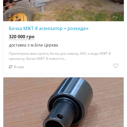
2
Бочка МЖТ-8 асенізатор + розкидач
320 000 грн
доставка з м.Біла Церква
Пропонуємо вам купить бочку для навозу, КАС и води МЖТ-8
одноосну. Бочка МЖТ-8 повністю...
Вчора