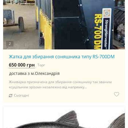
2
Жатка для збирання соняшника типу RS-700DM
650 000 грн
Торг
доставка з м.Олександрія
Жниварка призначена для збирання соняшнику так званим
«суцільним зрізом» незалежно від напрямку...
Сьогодні