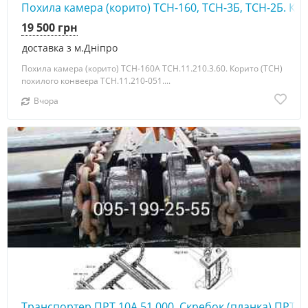
Похила камера (корито) ТСН-160, ТСН-3Б, ТСН-2Б. Ко
19 500 грн
доставка з м.Дніпро
Похила камера (корито) ТСН-160А ТСН.11.210.3.60. Корито (ТСН)
похилого конвеєра ТСН.11.210-051....
Вчора
Транспортер ПРТ 10А.51.000. Скребок (планка) ПРТ 1