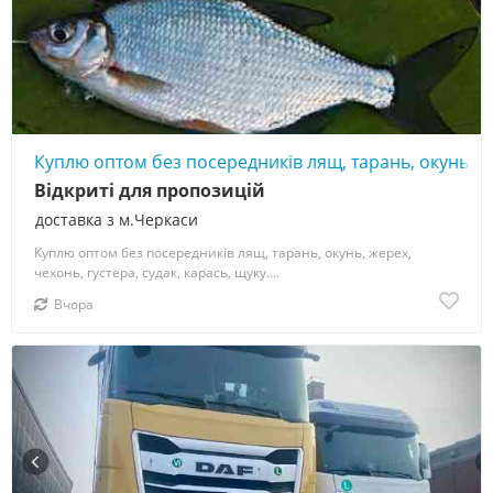
Куплю оптом без посередників лящ, тарань, окунь, же
Відкриті для пропозицій
доставка з м.Черкаси
Куплю оптом без посередників лящ, тарань, окунь, жерех,
чехонь, густера, судак, карась, щуку....
Вчора