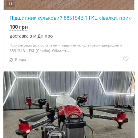
11
Підшипник кульковий 885154В.1 FKL, сівалки, прикот
100 грн
доставка з м.Дніпро
Пропонуємо до постачання підшипник кульковий дворядний
885154В.1 FKL (Сербія). Область...
Вчора