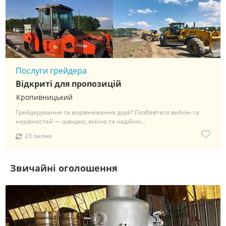
2
Послуги грейдера
Відкриті для пропозицій
Кропивницький
Грейдерування та вирівнювання доріг! Позбавтеся вибоїн та
нерівностей — швидко, якісно та надійно...
23 липня
Звичайні оголошення