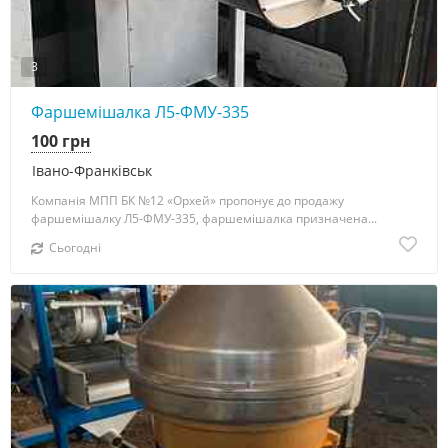
3
Фаршемішалка Л5-ФМУ-335
100 грн
Івано-Франківськ
Компанія МПП БК №12 «Орхей» пропонує до продажу
фаршемішалку Л5-ФМУ-335, фаршемішалка призначена...
Сьогодні