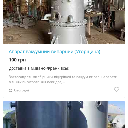
4
Апарат вакуумний-випарний (Угорщина)
100 грн
доставка з м.Івано-Франківськ
Застосовують як збірники-підігрівачі та вакуум-випарні апарати
в лініях виготовлення повидла,...
Сьогодні