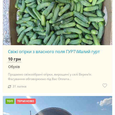
4
Свіжі огірки з власного поля ГУРТ\Малий гурт
10 грн
Обухів
Продаємо свіжозібрані огірки, вирощені у селі Верем’я:
Фасування обговорюємо під Вас Оплата...
31 липня
ТОП
ТЕРМІНОВО