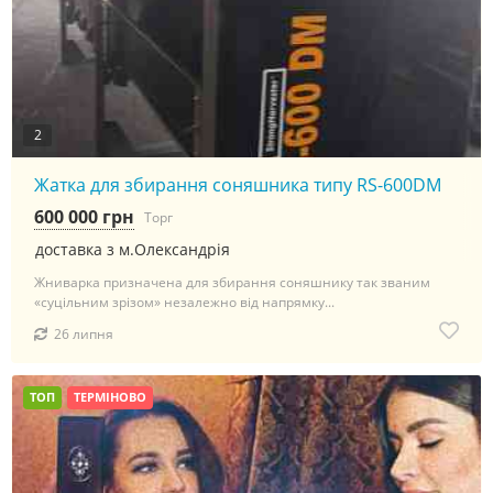
2
Жатка для збирання соняшника типу RS-600DM
600 000 грн
Торг
доставка з м.Олександрія
Жниварка призначена для збирання соняшнику так званим
«суцільним зрізом» незалежно від напрямку...
26 липня
ТОП
ТЕРМІНОВО