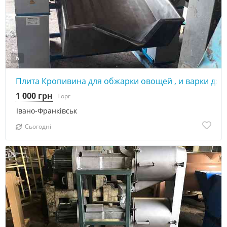
6
Плита Кропивина для обжарки овощей , и варки дже
1 000 грн
Торг
Івано-Франківськ
Сьогодні