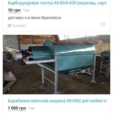
Карборундовая чистка А9-КНА-600 (морковь, картофе
10 грн
Торг
доставка з м.Івано-Франківськ
Сьогодні
3
Барабанно-моечная машина А9-КМ2 для мойки овощ
1 000 грн
Торг