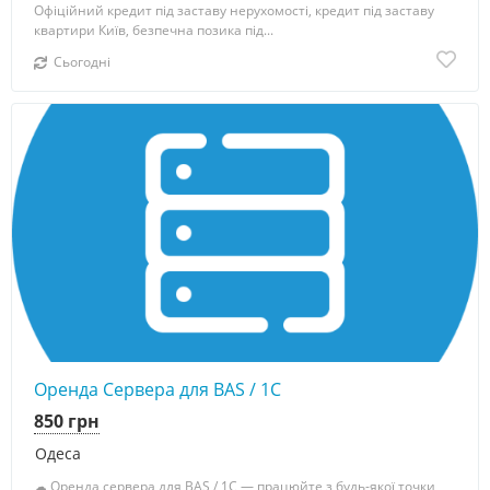
Офіційний кредит під заставу нерухомості, кредит під заставу
квартири Київ, безпечна позика під...
Сьогодні
Оренда Сервера для BAS / 1C
850 грн
Одеса
☁ Оренда сервера для BAS / 1C — працюйте з будь-якої точки