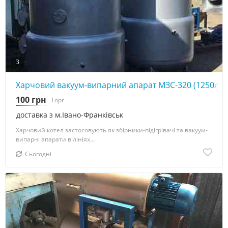
3
Харчовий вакуум-випарний апарат МЗС-320 (1250л)
100 грн
Торг
доставка з м.Івано-Франківськ
Харчовий котел застосовують як збірники-підігрівачі та вакуум-
випарні апарати в лініях...
Сьогодні