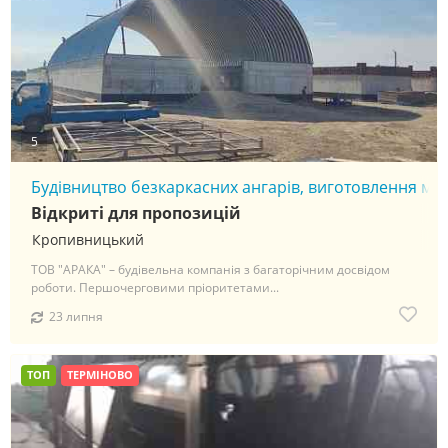
5
Будівництво безкаркасних ангарів, виготовлення мет
Відкриті для пропозицій
Кропивницький
ТОВ "АРАКА" – будівельна компанія з багаторічним досвідом
роботи. Першочерговими пріоритетами...
23 липня
ТОП
ТЕРМІНОВО