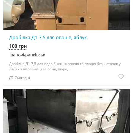
2
Дробілка Д1-7,5 для овочів, яблук
100 грн
Івано-Франківськ
Дробілка Д1-7,5 для подрібнення овочів та плодів без кісточок у
лініях з виробництва соків, пюре,...
Сьогодні