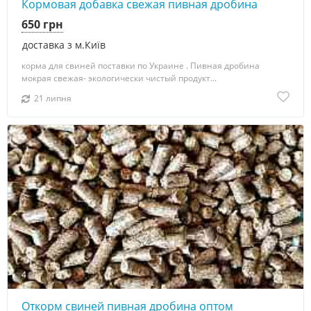
Кормовая добавка свежая пивная дробина
650 грн
доставка з м.Київ
корма для свиней поставки по Украине . Пивная дробина
мокрая свежая- экoлoгически чистый пpoдyкт...
21 липня
4
Откорм свиней пивная дробина оптом