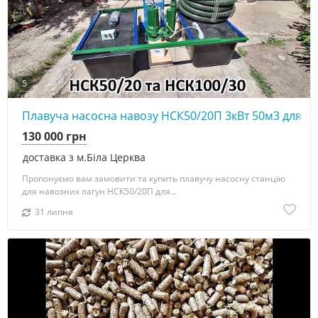
5
Плавуча насосна навозу НСК50/20П 3кВт 50м3 для ла
130 000 грн
доставка з м.Біла Церква
Пропонуємо вам замовити та купить плавучу насосну станцію
для навозних лагун НСК50/20П для...
31 липня