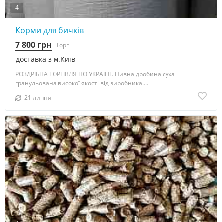
4
Корми для бичків
7 800 грн
Торг
доставка з м.Київ
РОЗДРІБНА ТОРГІВЛЯ ПО УКРАЇНІ . Пивна дробина суха
гранульована високої якості від виробника....
21 липня