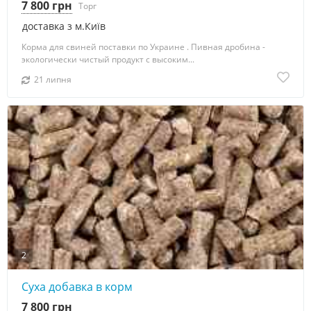
7 800 грн
Торг
доставка з м.Київ
Корма для свиней поставки по Украине . Пивная дробина -
экoлoгически чистый пpoдyкт с высоким...
21 липня
2
Суха добавка в корм
7 800 грн