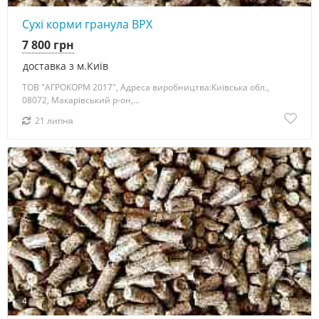
Сухі корми гранула ВРХ
7 800 грн
доставка з м.Київ
ТОВ "АГРОКОРМ 2017", Адреса виробництва:Київська обл.,
08072, Макарівський р-он,...
21 липня
4