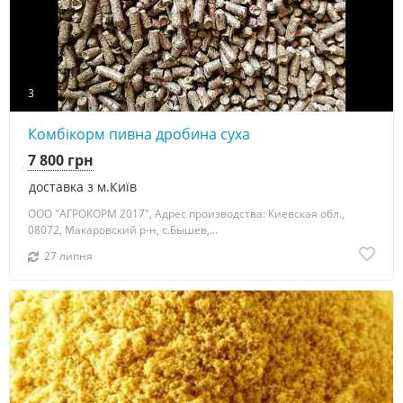
3
Комбікорм пивна дробина суха
7 800 грн
доставка з м.Київ
ООО "АГРОКОРМ 2017", Адрес производства: Киевская обл.,
08072, Макаровский р-н, с.Бышев,...
27 липня