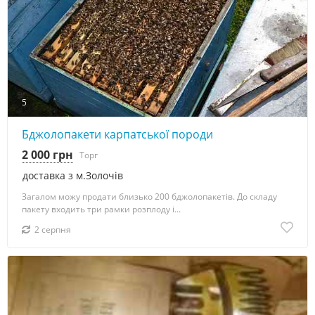
5
Бджолопакети карпатської породи
2 000 грн
Торг
доставка з м.Золочів
Загалом можу продати близько 200 бджолопакетів. До складу
пакету входить три рамки розплоду і...
2 серпня