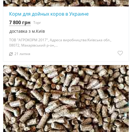
4
Корм для дойных коров в Украине
7 800 грн
Торг
доставка з м.Київ
ТОВ "АГРОКОРМ 2017", Адреса виробництва:Київська обл.,
08072, Макарівський р-он,...
21 липня
4