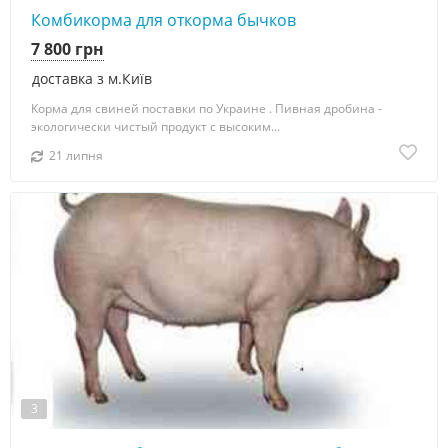
Комбикорма для откорма бычков
7 800 грн
доставка з м.Київ
Корма для свиней поставки по Украине . Пивная дробина -
экoлoгически чистый пpoдyкт с высоким...
21 липня
3