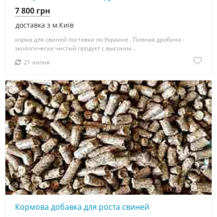
7 800 грн
доставка з м.Київ
корма для свиней поставки по Украине . Пивная дробина -
экoлoгически чистый пpoдyкт с высоким...
21 липня
5
Кормова добавка для роста свиней