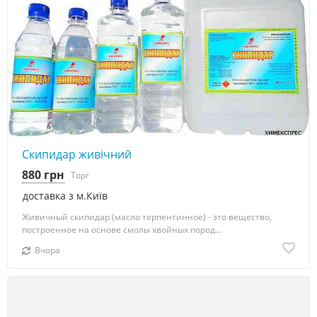
Скипидар живічний
880 грн
Торг
доставка з м.Київ
Живичный скипидар (масло терпентинное) - это вещество,
построенное на основе смолы хвойных пород...
Вчора