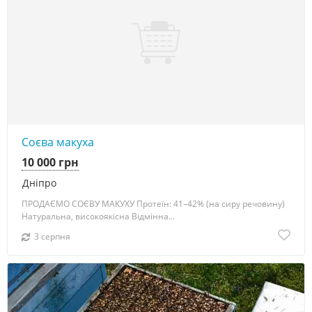
Соєва макуха
10 000 грн
Дніпро
ПРОДАЄМО СОЄВУ МАКУХУ Протеїн: 41–42% (на сиру речовину)
Натуральна, високоякісна Відмінна...
3 серпня