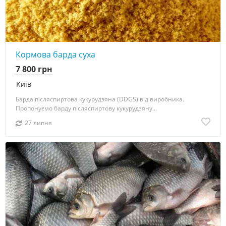
Кормова барда суха
7 800 грн
Київ
Барда післяспиртова кукурудзяна (DDGS) від виробника.
Пропонуємо барду післяспиртову кукурудзяну...
27 липня