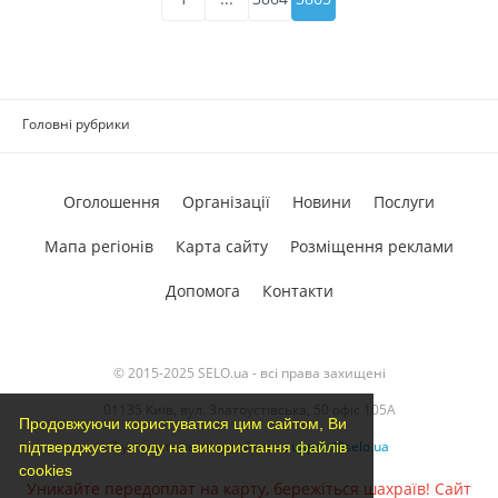
Головні рубрики
Оголошення
Організації
Новини
Послуги
Мапа регіонів
Карта сайту
Розміщення реклами
Допомога
Контакти
© 2015-2025 SELO.ua - всі права захищені
01135 Київ, вул. Златоустівська, 50 офіс 105А
Продовжуючи користуватися цим сайтом, Ви
З усіх питань звертайтесь
support@selo.ua
підтверджуєте згоду на використання файлів
cookies
Уникайте передоплат на карту, бережіться шахраїв! Сайт