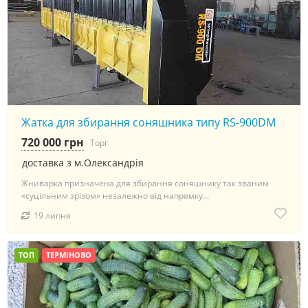
Жатка для збирання соняшника типу RS-900DM
720 000 грн
Торг
доставка з м.Олександрія
Жниварка призначена для збирання соняшнику так званим
«суцільним зрізом» незалежно від напрямку...
19 липня
ТОП
ТЕРМІНОВО