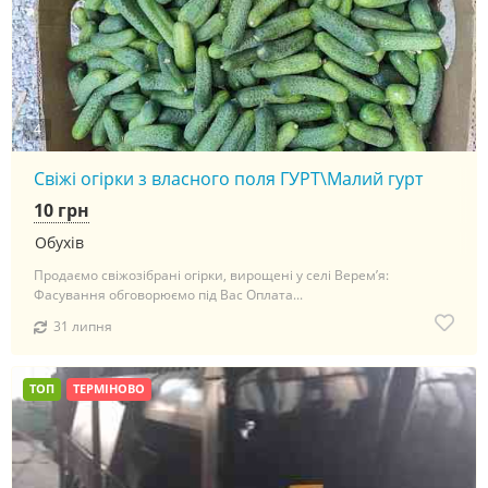
4
Свіжі огірки з власного поля ГУРТ\Малий гурт
10 грн
Обухів
Продаємо свіжозібрані огірки, вирощені у селі Верем’я:
Фасування обговорюємо під Вас Оплата...
31 липня
ТОП
ТЕРМІНОВО