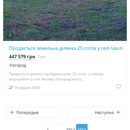
2
Продається земельна ділянка 25 соток у селі Часлівці
447 579 грн
Торг
Ужгород
Продається ділянка під будівництво 25 соток, у новому
мікрорайоні у селі Часлівці Ужгородського...
14 грудня 2024
Попередня
Наступна
1
...
3864
3865