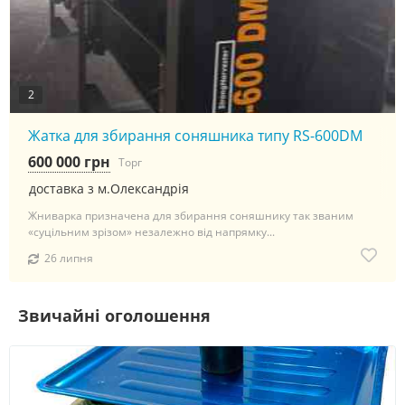
2
Жатка для збирання соняшника типу RS-600DM
600 000 грн
Торг
доставка з м.Олександрія
Жниварка призначена для збирання соняшнику так званим
«суцільним зрізом» незалежно від напрямку...
26 липня
Звичайні оголошення