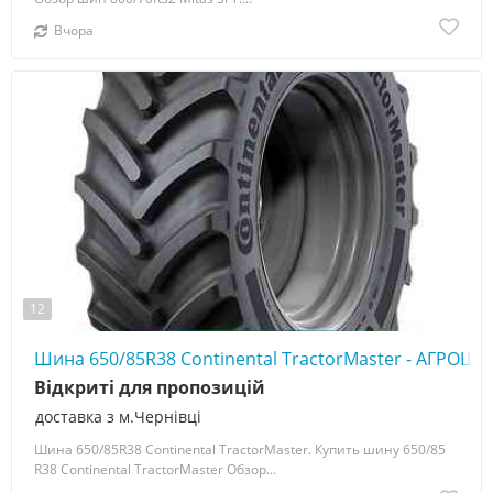
Вчора
12
Шина 650/85R38 Continental TractorMaster - АГРОШИ
Відкриті для пропозицій
доставка з м.Чернівці
Шина 650/85R38 Continental TractorMaster. Купить шину 650/85
R38 Continental TractorMaster Обзор...