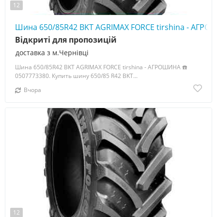
12
Шина 650/85R42 BKT AGRIMAX FORCE tirshina - АГРО
Відкриті для пропозицій
доставка з м.Чернівці
Шина 650/85R42 BKT AGRIMAX FORCE tirshina - АГРОШИНА ☎️
0507773380. Купить шину 650/85 R42 BKT...
Вчора
12