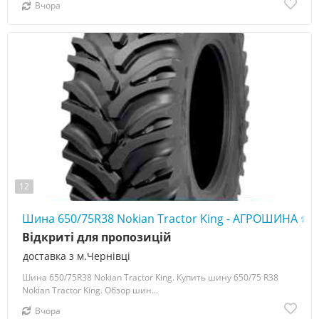
Вчора
12
Шина 650/75R38 Nokian Tractor King - АГРОШИНА ☎️ 
Відкриті для пропозицій
доставка з м.Чернівці
Шина 650/75R38 Nokian Tractor King. Купить шину 650/75 R38
Nokian Tractor King. Обзор шин...
Вчора