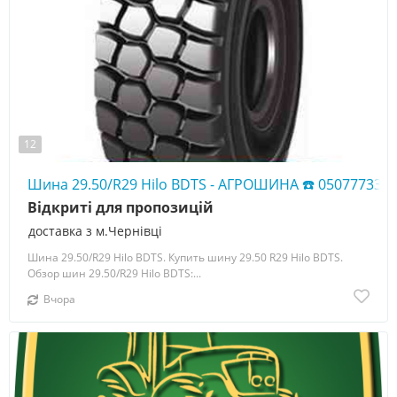
12
Шина 29.50/R29 Hilo BDTS - АГРОШИНА ☎️ 050777338
Відкриті для пропозицій
доставка з м.Чернівці
Шина 29.50/R29 Hilo BDTS. Купить шину 29.50 R29 Hilo BDTS.
Обзор шин 29.50/R29 Hilo BDTS:...
Вчора