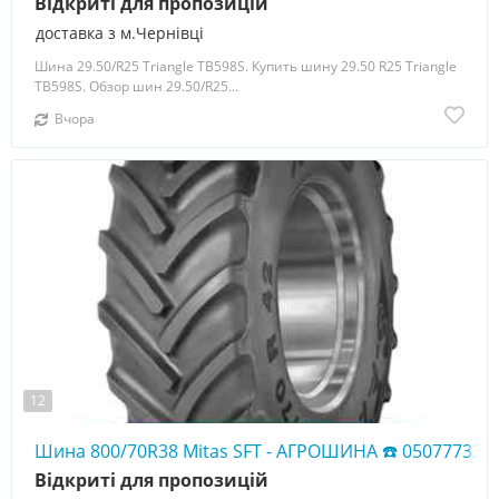
Відкриті для пропозицій
доставка з м.Чернівці
Шина 29.50/R25 Triangle TB598S. Купить шину 29.50 R25 Triangle
TB598S. Обзор шин 29.50/R25...
Вчора
12
Шина 800/70R38 Mitas SFT - АГРОШИНА ☎️ 050777338
Відкриті для пропозицій