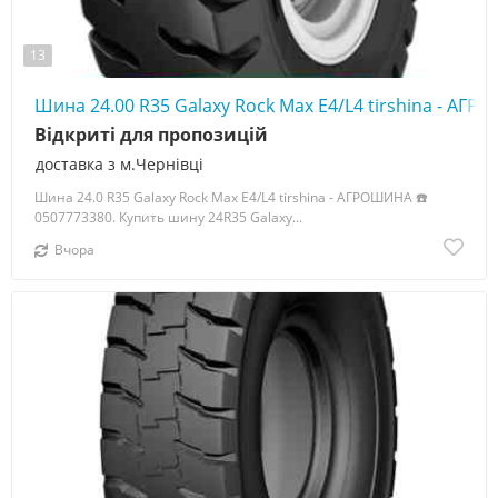
13
Шина 24.00 R35 Galaxy Rock Max E4/L4 tirshina - АГ
Відкриті для пропозицій
доставка з м.Чернівці
Шина 24.0 R35 Galaxy Rock Max E4/L4 tirshina - АГРОШИНА ☎️
0507773380. Купить шину 24R35 Galaxy...
Вчора