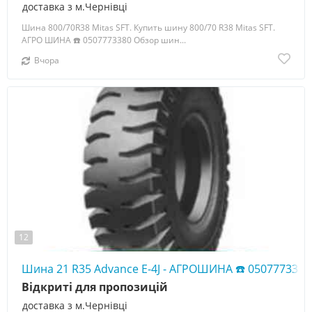
доставка з м.Чернівці
Шина 800/70R38 Mitas SFT. Купить шину 800/70 R38 Mitas SFT.
АГРО ШИНА ☎️ 0507773380 Обзор шин...
Вчора
12
Шина 21 R35 Advance E-4J - АГРОШИНА ☎️ 0507773380
Відкриті для пропозицій
доставка з м.Чернівці