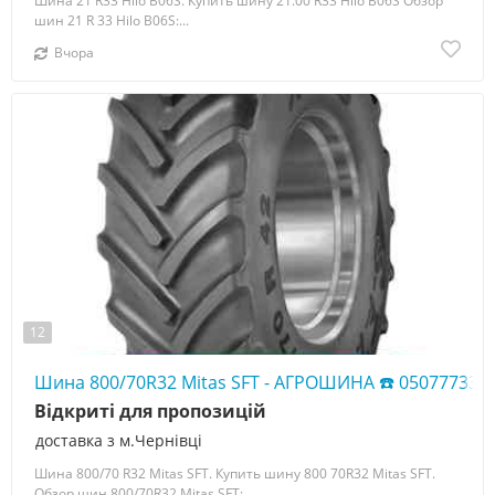
Шина 21 R33 Hilo B06S. Купить шину 21.00 R33 Hilo B06S Обзор
шин 21 R 33 Hilo B06S:...
Вчора
12
Шина 800/70R32 Mitas SFT - АГРОШИНА ☎️ 050777338
Відкриті для пропозицій
доставка з м.Чернівці
Шина 800/70 R32 Mitas SFT. Купить шину 800 70R32 Mitas SFT.
Обзор шин 800/70R32 Mitas SFT:...