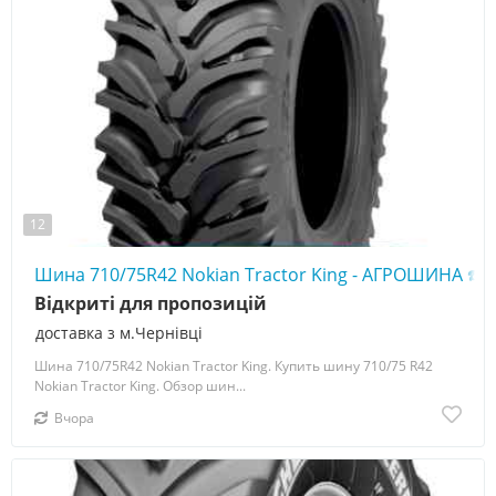
12
Шина 710/75R42 Nokian Tractor King - АГРОШИНА ☎️ 
Відкриті для пропозицій
доставка з м.Чернівці
Шина 710/75R42 Nokian Tractor King. Купить шину 710/75 R42
Nokian Tractor King. Обзор шин...
Вчора