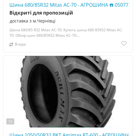
Шина 680/85R32 Mitas AC-70 - АГРОШИНА ☎️ 0507773
Відкриті для пропозицій
доставка з м.Чернівці
Шина 680/85 R32 Mitas AC-70. Купить шину 680 85R32 Mitas AC-
70. Обзор шин 680/85R32 Mitas AC-70:...
Вчора
12
Шина 1050/50R32 BKT Agrimax RT-600 - АГРОШИНА ☎️