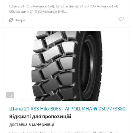
Шина 21 R35 Advance E-4J. Купить шину 21.00 R35 Advance E-4J
Обзор шин 21 R 35 Advance E-4J:...
Вчора
12
Шина 21 R33 Hilo B06S - АГРОШИНА ☎️ 0507773380
Відкриті для пропозицій
доставка з м.Чернівці