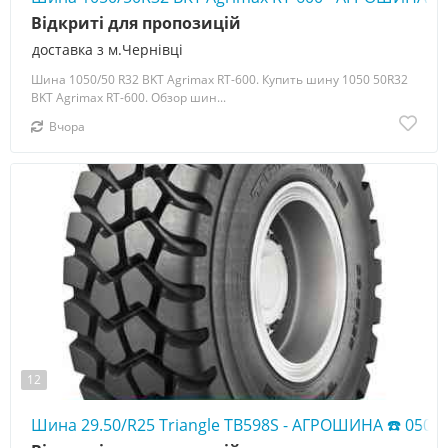
Відкриті для пропозицій
доставка з м.Чернівці
Шина 1050/50 R32 BKT Agrimax RT-600. Купить шину 1050 50R32
BKT Agrimax RT-600. Обзор шин...
Вчора
12
Шина 29.50/R25 Triangle TB598S - АГРОШИНА ☎️ 0507