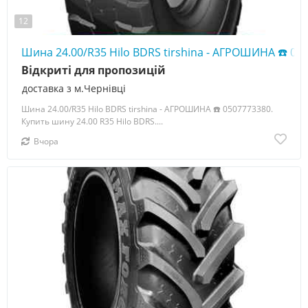
12
Шина 24.00/R35 Hilo BDRS tirshina - АГРОШИНА ☎️ 05
Відкриті для пропозицій
доставка з м.Чернівці
Шина 24.00/R35 Hilo BDRS tirshina - АГРОШИНА ☎️ 0507773380.
Купить шину 24.00 R35 Hilo BDRS....
Вчора